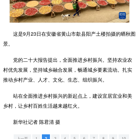
学术中国
乡村振兴
银龄
溯源中国
城市
旅游
能源
会展
这是9月23日在安徽省黄山市歙县阳产土楼拍摄的晒秋图
彩票
娱乐
时尚
悦读
景。
公益
一带一路
亚太网
上市公司
党的二十大报告提出，全面推进乡村振兴。坚持农业农
文化产业
村优先发展，坚持城乡融合发展，畅通城乡要素流动。扎实
推动乡村产业、人才、文化、生态、组织振兴。
地方频道
站在全面推进乡村振兴的新起点上，建设宜居宜业和美
北京
天津
河北
山西
乡村，让乡村百姓生活越来越红火。
辽宁
吉林
上海
江苏
新华社记者 陈君清 摄
浙江
安徽
福建
江西
上一页
1
2
3
4
5
6
7
8
9
10