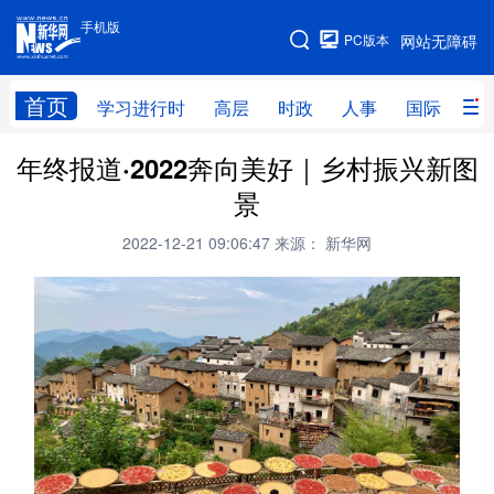
手机版
手机版
PC版本
网站无障碍
网站地图
首页
学习进行时
高层
时政
人事
国际
财
年终报道·2022奔向美好｜乡村振兴新图
学习进行时
高层
时政
人事
景
国际
财经
网评
港澳
2022-12-21 09:06:47
来源： 新华网
台湾
思客智库
全球连线
教育
科技
科创
量子
体育
文化
书画
健康
军事
访谈
视频
图片
政务
法律
中央文件
金融
汽车
食品
人居
信息化
数字经济