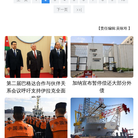
山东
河南
湖北
湖南
下一页
>>|
广东
广西
海南
重庆
四川
贵州
云南
西藏
【责任编辑:吴咏玲 】
陕西
甘肃
青海
宁夏
新疆
内蒙古
黑龙江
多语种频道
加纳宣布暂停偿还大部分外
第二届巴格达合作与伙伴关
债
系会议呼吁支持伊拉克全面
English
Español
Français
عربى
发展
Русский язык
日本語
한국어
Deutsch
Português