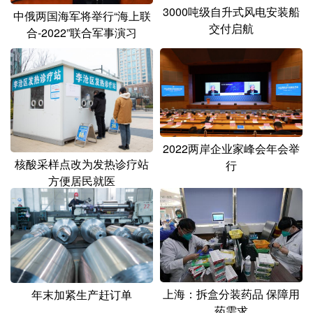
3000吨级自升式风电安装船
中俄两国海军将举行“海上联
交付启航
合-2022”联合军事演习
2022两岸企业家峰会年会举
核酸采样点改为发热诊疗站
行
方便居民就医
上海：拆盒分装药品 保障用
年末加紧生产赶订单
药需求