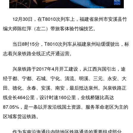
学术中国
乡村振兴
银龄
溯源中国
12月30日，在T8010次列车上，福建省泉州市安溪县竹
城市
旅游
能源
会展
编大师陈红萍（左二）带旅客体验竹编技艺。
彩票
娱乐
时尚
悦读
当日8时15分，T8010次列车从福建泉州站缓缓驶出，标
公益
一带一路
亚太网
上市公司
志着兴泉铁路全线正式开通运营。
文化产业
兴泉铁路于2017年4月开工建设，从江西兴国引出，途
经于都、宁都、石城、宁化、清流、明溪、三元、永安、大
地方频道
田、德化、永春、安溪、南安，最后抵达泉州。兴泉铁路正
线全长464公里，设计时速160公里，全线桥隧比高达
北京
天津
河北
山西
87.05%，是一条以开发沿线国土资源、服务革命老区为主的
辽宁
吉林
上海
江苏
区域客货运铁路。
浙江
安徽
福建
江西
作为东南沿海通往内陆地区铁路通道的重要组成部分，