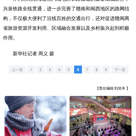
山东
河南
湖北
湖南
兴泉铁路全线贯通，进一步完善了赣南和闽西地区的路网结
广东
广西
海南
重庆
构，不仅极大便利了沿线百姓的交通出行，还对促进赣闽两
省旅游资源开发利用、区域融合发展以及乡村振兴起到积极
四川
贵州
云南
西藏
作用。
陕西
甘肃
青海
宁夏
新华社记者 周义 摄
新疆
内蒙古
黑龙江
上一页
1
2
3
4
5
6
7
8
9
下一页
多语种频道
【责任编辑:刘笑冬 】
English
Español
Français
عربى
Русский язык
日本語
한국어
Deutsch
Português