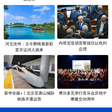
内塔尼亚胡宣誓就任以色列
河北沧州：古今辉映展新彩
总理
桨开运河入画来
新华全媒+丨北京至唐山城际
摩尔多瓦举行音乐会庆祝中
铁路开通运营
摩建交30周年