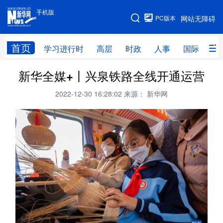
手机版
手机版
PC版本
网站无障碍
网站地图
首页
学习进行时
高层
时政
人事
国际
财
新华全媒+丨兴泉铁路全线开通运营
学习进行时
高层
时政
人事
2022-12-30 16:28:02
来源： 新华网
国际
财经
网评
港澳
台湾
思客智库
全球连线
教育
科技
科创
量子
体育
文化
书画
健康
军事
访谈
视频
图片
政务
法律
中央文件
金融
汽车
食品
人居
信息化
数字经济