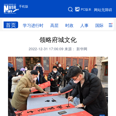
手机版
手机版
PC版本
网站无障碍
网站地图
首页
学习进行时
高层
时政
人事
国际
财
领略府城文化
学习进行时
高层
时政
人事
2022-12-31 17:06:09
来源： 新华网
国际
财经
网评
港澳
台湾
思客智库
全球连线
教育
科技
科创
量子
体育
文化
书画
健康
军事
访谈
视频
图片
政务
法律
中央文件
金融
汽车
食品
人居
信息化
数字经济