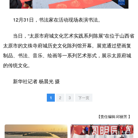
学术中国
乡村振兴
银龄
溯源中国
12月31日，书法家在活动现场表演书法。
城市
旅游
能源
会展
当日，“太原市府城文化艺术实践系列陈展”在位于山西省
彩票
娱乐
时尚
悦读
太原市的文殊寺府城历史文化陈列馆开幕。展览通过壁画复
公益
一带一路
亚太网
上市公司
制品、书法、音乐、绘画等一系列艺术形式，展示太原府城
文化产业
的传统文化。
新华社记者 杨晨光 摄
地方频道
1
2
3
下一页
北京
天津
河北
山西
辽宁
吉林
上海
江苏
【责任编辑:邱丽芳 】
浙江
安徽
福建
江西