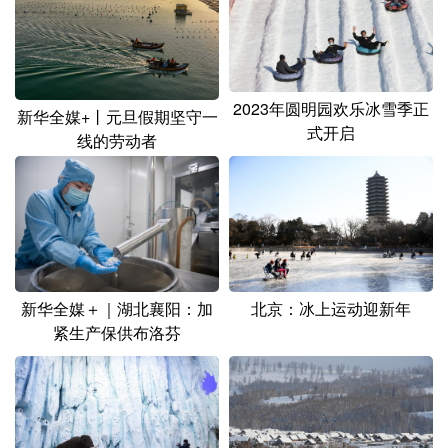
山东
河南
湖北
湖南
广东
广西
海南
重庆
四川
贵州
云南
西藏
2023年圆明园欢乐冰雪季正
新华全媒+丨元旦假期坚守一
式开启
陕西
甘肃
青海
宁夏
线的劳动者
新疆
内蒙古
黑龙江
多语种频道
English
Español
Français
عربى
新华全媒＋｜湖北襄阳：加
北京：冰上运动迎新年
紧生产保供布洛芬
Русский язык
日本語
한국어
Deutsch
Português