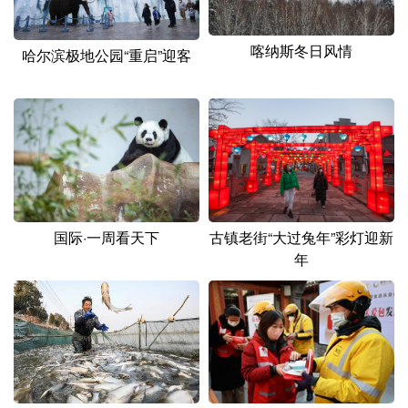
喀纳斯冬日风情
哈尔滨极地公园“重启”迎客
国际·一周看天下
古镇老街“大过兔年”彩灯迎新
年