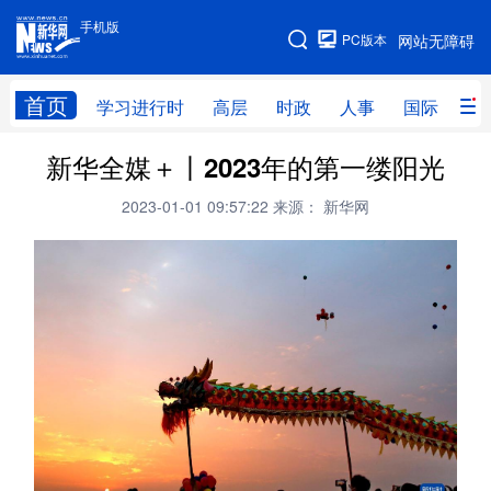
手机版
手机版
PC版本
网站无障碍
网站地图
首页
学习进行时
高层
时政
人事
国际
财
新华全媒＋丨2023年的第一缕阳光
学习进行时
高层
时政
人事
2023-01-01 09:57:22
来源： 新华网
国际
财经
网评
港澳
台湾
思客智库
全球连线
教育
科技
科创
量子
体育
文化
书画
健康
军事
访谈
视频
图片
政务
法律
中央文件
金融
汽车
食品
人居
信息化
数字经济