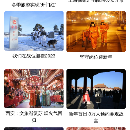
山东
河南
湖北
湖南
冬季旅游实现“开门红”
广东
广西
海南
重庆
四川
贵州
云南
西藏
陕西
甘肃
青海
宁夏
新疆
内蒙古
黑龙江
我们在战位迎接2023
坚守岗位迎新年
多语种频道
English
Español
Français
عربى
Русский язык
日本語
한국어
Deutsch
Português
西安：文旅渐复苏 烟火气回
新年首日 3万人预约参观故
归
宫