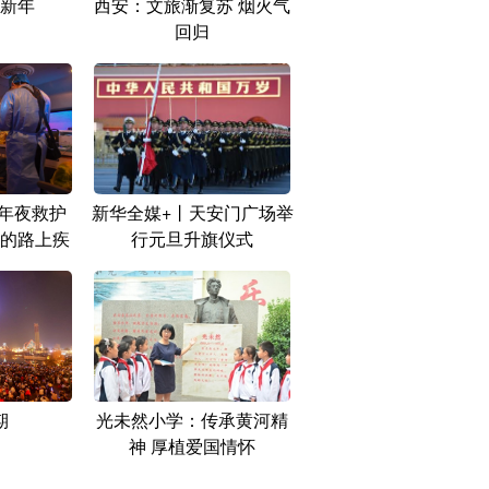
新年
西安：文旅渐复苏 烟火气
回归
年夜救护
新华全媒+丨天安门广场举
的路上疾
行元旦升旗仪式
期
光未然小学：传承黄河精
神 厚植爱国情怀