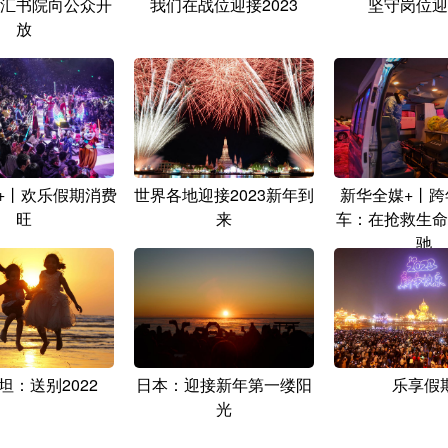
汇书院向公众开
我们在战位迎接2023
坚守岗位迎
放
+丨欢乐假期消费
世界各地迎接2023新年到
新华全媒+丨跨
旺
来
车：在抢救生命
驰
坦：送别2022
日本：迎接新年第一缕阳
乐享假
光