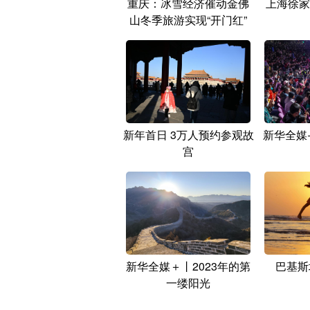
重庆：冰雪经济催动金佛
上海徐家
山冬季旅游实现“开门红”
新年首日 3万人预约参观故
新华全媒
宫
新华全媒＋丨2023年的第
巴基斯
一缕阳光