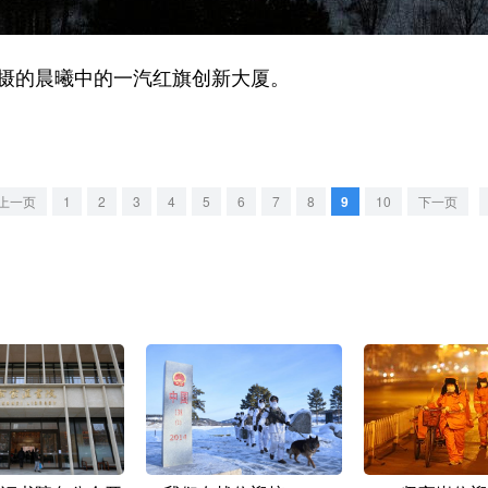
摄的晨曦中的一汽红旗创新大厦。
上一页
1
2
3
4
5
6
7
8
9
10
下一页