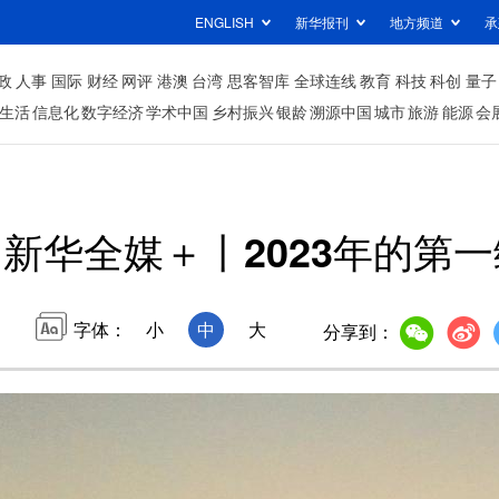
ENGLISH
新华报刊
地方频道
承
政
人事
国际
财经
网评
港澳
台湾
思客智库
全球连线
教育
科技
科创
量子
生活
信息化
数字经济
学术中国
乡村振兴
银龄
溯源中国
城市
旅游
能源
会
新华全媒＋丨2023年的第
字体：
小
中
大
分享到：