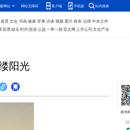
建网站
网站无障碍
客户端
手机版
站内搜索
体育
文化
书画
健康
军事
访谈
视频
图片
政务
法律
中央文件
展
彩票
娱乐
时尚
悦读
公益
一带一路
亚太网
上市公司
文化产业
一缕阳光