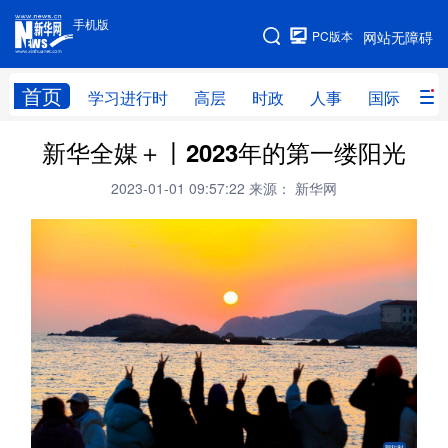
手机版
手机版
PC版本
网站无障碍
网站地图
首页
学习进行时
高层
时政
人事
国际
财
新华全媒＋丨2023年的第一缕阳光
学习进行时
高层
时政
人事
2023-01-01 09:57:22
来源： 新华网
国际
财经
网评
港澳
台湾
思客智库
全球连线
教育
科技
科创
量子
体育
文化
书画
健康
军事
访谈
视频
图片
政务
法律
中央文件
金融
汽车
食品
人居
信息化
数字经济