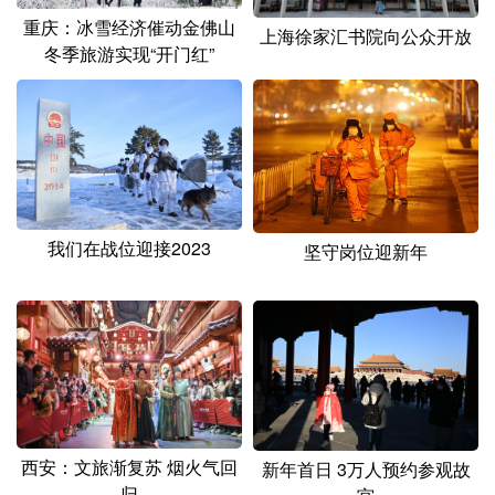
山东
河南
湖北
湖南
重庆：冰雪经济催动金佛山
上海徐家汇书院向公众开放
冬季旅游实现“开门红”
广东
广西
海南
重庆
四川
贵州
云南
西藏
陕西
甘肃
青海
宁夏
新疆
内蒙古
黑龙江
我们在战位迎接2023
坚守岗位迎新年
多语种频道
English
Español
Français
عربى
Русский язык
日本語
한국어
Deutsch
Português
西安：文旅渐复苏 烟火气回
新年首日 3万人预约参观故
归