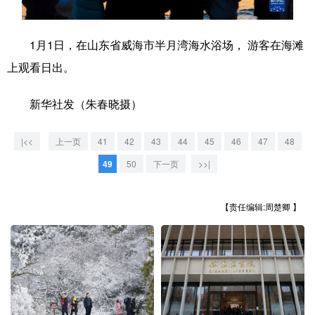
学术中国
乡村振兴
银龄
溯源中国
1月1日，在山东省威海市半月湾海水浴场， 游客在海滩
城市
旅游
能源
会展
上观看日出。
彩票
娱乐
时尚
悦读
新华社发（朱春晓摄）
公益
一带一路
亚太网
上市公司
|<<
上一页
41
42
43
44
45
46
47
48
文化产业
49
50
下一页
>>|
地方频道
【责任编辑:周楚卿 】
北京
天津
河北
山西
辽宁
吉林
上海
江苏
浙江
安徽
福建
江西