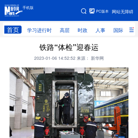
手机版
手机版
PC版本
网站无障碍
网站地图
首页
学习进行时
高层
时政
人事
国际
财
铁路“体检”迎春运
学习进行时
高层
时政
人事
2023-01-06 14:52:52
来源： 新华网
国际
财经
网评
港澳
台湾
思客智库
全球连线
教育
科技
科创
量子
体育
文化
书画
健康
军事
访谈
视频
图片
政务
法律
中央文件
金融
汽车
食品
人居
信息化
数字经济