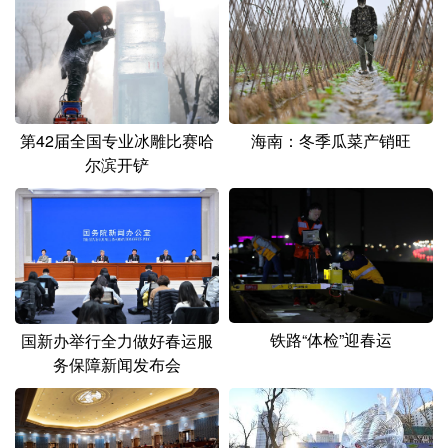
山东
河南
湖北
湖南
广东
广西
海南
重庆
四川
贵州
云南
西藏
陕西
甘肃
青海
宁夏
海南：冬季瓜菜产销旺
第42届全国专业冰雕比赛哈
尔滨开铲
新疆
内蒙古
黑龙江
多语种频道
English
Español
Français
عربى
Русский язык
日本語
한국어
铁路“体检”迎春运
国新办举行全力做好春运服
务保障新闻发布会
Deutsch
Português