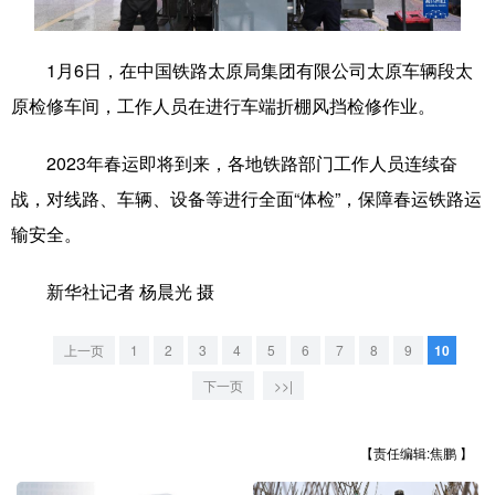
学术中国
乡村振兴
银龄
溯源中国
1月6日，在中国铁路太原局集团有限公司太原车辆段太
城市
旅游
能源
会展
原检修车间，工作人员在进行车端折棚风挡检修作业。
彩票
娱乐
时尚
悦读
2023年春运即将到来，各地铁路部门工作人员连续奋
公益
一带一路
亚太网
上市公司
战，对线路、车辆、设备等进行全面“体检”，保障春运铁路运
文化产业
输安全。
新华社记者 杨晨光 摄
地方频道
上一页
1
2
3
4
5
6
7
8
9
10
北京
天津
河北
山西
下一页
>>|
辽宁
吉林
上海
江苏
【责任编辑:焦鹏 】
浙江
安徽
福建
江西