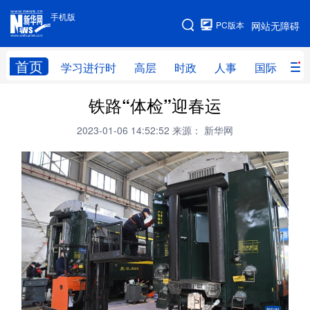
手机版
手机版
PC版本
网站无障碍
网站地图
首页
学习进行时
高层
时政
人事
国际
财
铁路“体检”迎春运
学习进行时
高层
时政
人事
2023-01-06 14:52:52
来源： 新华网
国际
财经
网评
港澳
台湾
思客智库
全球连线
教育
科技
科创
量子
体育
文化
书画
健康
军事
访谈
视频
图片
政务
法律
中央文件
金融
汽车
食品
人居
信息化
数字经济