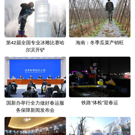
山东
河南
湖北
湖南
广东
广西
海南
重庆
四川
贵州
云南
西藏
陕西
甘肃
青海
宁夏
海南：冬季瓜菜产销旺
第42届全国专业冰雕比赛哈
尔滨开铲
新疆
内蒙古
黑龙江
多语种频道
English
Español
Français
عربى
Русский язык
日本語
한국어
铁路“体检”迎春运
国新办举行全力做好春运服
务保障新闻发布会
Deutsch
Português