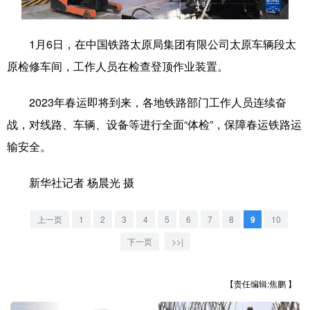
学术中国
乡村振兴
银龄
溯源中国
1月6日，在中国铁路太原局集团有限公司太原车辆段太
城市
旅游
能源
会展
原检修车间，工作人员在检查登顶作业装置。
彩票
娱乐
时尚
悦读
2023年春运即将到来，各地铁路部门工作人员连续奋
公益
一带一路
亚太网
上市公司
战，对线路、车辆、设备等进行全面“体检”，保障春运铁路运
文化产业
输安全。
新华社记者 杨晨光 摄
地方频道
上一页
1
2
3
4
5
6
7
8
9
10
北京
天津
河北
山西
下一页
>>|
辽宁
吉林
上海
江苏
【责任编辑:焦鹏 】
浙江
安徽
福建
江西