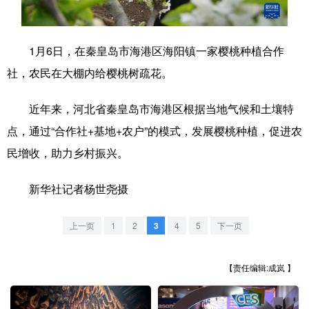
学术中国
乡村振兴
银龄
溯源中国
1月6日，在秦皇岛市海港区海阳镇一家樱桃种植合作
城市
旅游
能源
会展
社，农民在大棚内给樱桃树疏花。
彩票
娱乐
时尚
悦读
近年来，河北省秦皇岛市海港区根据当地气候和土壤特
公益
一带一路
亚太网
上市公司
点，通过“合作社+基地+农户”的模式，发展樱桃种植，促进农
文化产业
民增收，助力乡村振兴。
新华社记者杨世尧摄
地方频道
上一页
1
2
3
4
5
下一页
北京
天津
河北
山西
辽宁
吉林
上海
江苏
【责任编辑:成岚 】
浙江
安徽
福建
江西