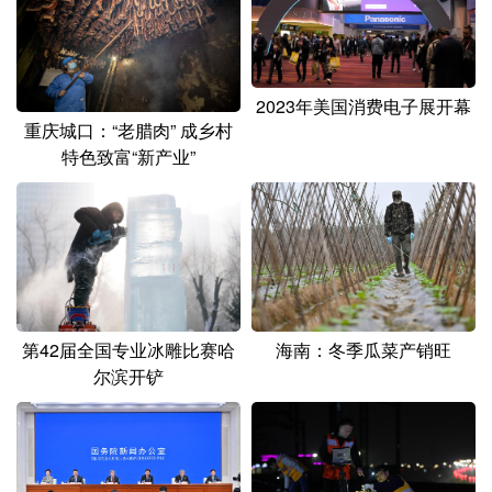
山东
河南
湖北
湖南
广东
广西
海南
重庆
四川
贵州
云南
西藏
2023年美国消费电子展开幕
重庆城口：“老腊肉” 成乡村
陕西
甘肃
青海
宁夏
特色致富“新产业”
新疆
内蒙古
黑龙江
多语种频道
English
Español
Français
عربى
海南：冬季瓜菜产销旺
第42届全国专业冰雕比赛哈
Русский язык
日本語
한국어
尔滨开铲
Deutsch
Português