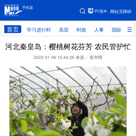
手机版
手机版
PC版本
网站无障碍
网站地图
首页
学习进行时
高层
时政
人事
国际
财
河北秦皇岛：樱桃树花芬芳 农民管护忙
学习进行时
高层
时政
人事
2023-01-06 16:44:26
来源： 新华网
国际
财经
网评
港澳
台湾
思客智库
全球连线
教育
科技
科创
量子
体育
文化
书画
健康
军事
访谈
视频
图片
政务
法律
中央文件
金融
汽车
食品
人居
信息化
数字经济