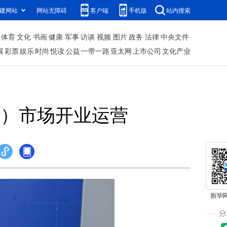
建网站
网站无障碍
客户端
手机版
站内搜索
体育
文化
书画
健康
军事
访谈
视频
图片
政务
法律
中央文件
展
彩票
娱乐
时尚
悦读
公益
一带一路
亚太网
上市公司
文化产业
卖）市场开业运营