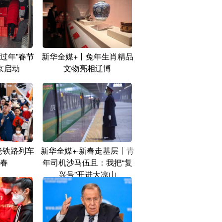
过年”春节
新华全媒+丨兔年生肖精品
京启动
文物亮相辽博
老铁路列车
新华全媒+·新春走基层丨青
春
年司机沙马伍且：我把“复
兴号”开进大凉山