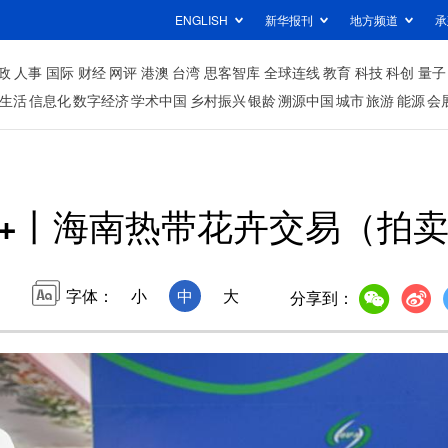
ENGLISH
新华报刊
地方频道
承
政
人事
国际
财经
网评
港澳
台湾
思客智库
全球连线
教育
科技
科创
量子
生活
信息化
数字经济
学术中国
乡村振兴
银龄
溯源中国
城市
旅游
能源
会
+丨海南热带花卉交易（拍
字体：
小
中
大
分享到：