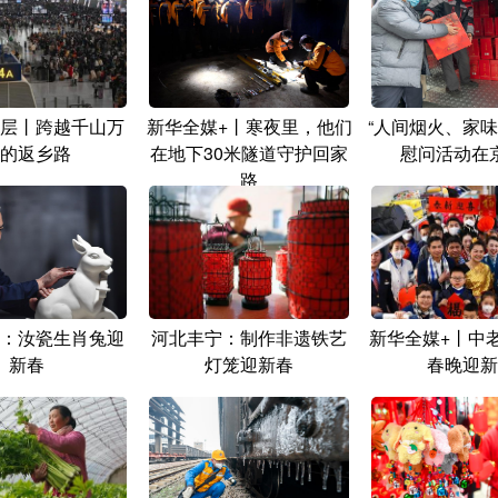
层丨跨越千山万
新华全媒+丨寒夜里，他们
“人间烟火、家味
的返乡路
在地下30米隧道守护回家
慰问活动在
路
：汝瓷生肖兔迎
河北丰宁：制作非遗铁艺
新华全媒+丨中
新春
灯笼迎新春
春晚迎新