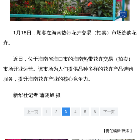
学术中国
乡村振兴
银龄
溯源中国
城市
旅游
能源
会展
1月18日，顾客在海南热带花卉交易（拍卖）市场选购花
彩票
娱乐
时尚
悦读
卉。
公益
一带一路
亚太网
上市公司
近日，位于海南省海口市的海南热带花卉交易（拍卖）
文化产业
市场开业运营。该市场为人们提供品种多样的花卉产品选购
服务，提升海南花卉产业的核心竞争力。
地方频道
新华社记者 蒲晓旭 摄
北京
天津
河北
山西
上一页
1
2
3
4
5
6
下一页
辽宁
吉林
上海
江苏
浙江
安徽
福建
江西
【责任编辑:薛涛 】