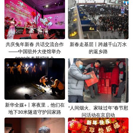
山东
河南
湖北
湖南
广东
广西
海南
重庆
四川
贵州
云南
西藏
陕西
甘肃
青海
宁夏
共庆兔年新春 共话交流合作
新春走基层丨跨越千山万水
——中国驻外大使馆举办
的返乡路
新疆
内蒙古
黑龙江
2023年春节招待会
多语种频道
English
Español
Français
عربى
Русский язык
日本語
한국어
新华全媒+丨寒夜里，他们在
“人间烟火、家味过年”春节慰
地下30米隧道守护回家路
Deutsch
Português
问活动在京启动