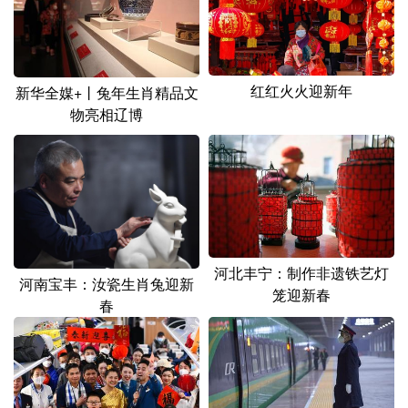
红红火火迎新年
新华全媒+丨兔年生肖精品文
物亮相辽博
河北丰宁：制作非遗铁艺灯
河南宝丰：汝瓷生肖兔迎新
笼迎新春
春