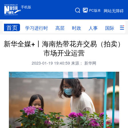
手机版
手机版
PC版本
网站无障碍
网站地图
首页
学习进行时
高层
时政
人事
国际
财
新华全媒+丨海南热带花卉交易（拍卖）
学习进行时
高层
时政
人事
市场开业运营
国际
财经
网评
港澳
2023-01-19 19:40:59
来源： 新华网
台湾
思客智库
全球连线
教育
科技
科创
量子
体育
文化
书画
健康
军事
访谈
视频
图片
政务
法律
中央文件
金融
汽车
食品
人居
信息化
数字经济