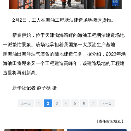
学术中国
乡村振兴
银龄
溯源中国
2月2日，工人在海油工程塘沽建造场地搬运货物。
城市
旅游
能源
会展
新春伊始，位于天津渤海湾畔的海油工程塘沽建造场地
彩票
娱乐
时尚
悦读
一派繁忙景象。该场地承担着我国第一大原油生产基地——
公益
一带一路
亚太网
上市公司
渤海油田海洋油气装备的陆地建造任务。据介绍，2023年渤
文化产业
海油田将迎来又一个工程建造高峰年，该建造场地的工程建
造量将再创新高。
地方频道
新华社记者 赵子硕 摄
北京
天津
河北
山西
上一页
1
2
3
4
5
6
7
下一页
辽宁
吉林
上海
江苏
浙江
安徽
福建
江西
【责任编辑:成岚 】