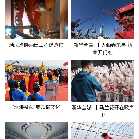
山东
河南
湖北
湖南
广东
广西
海南
重庆
四川
贵州
云南
西藏
陕西
甘肃
青海
宁夏
渤海湾畔油田工程建造忙
新华全媒+丨人勤春来早 新
春开门红
新疆
内蒙古
黑龙江
多语种频道
English
Español
Français
عربى
Русский язык
日本語
한국어
“琅琊祭海”展民俗文化
新华全媒+丨马兰花开在歌声
里
Deutsch
Português