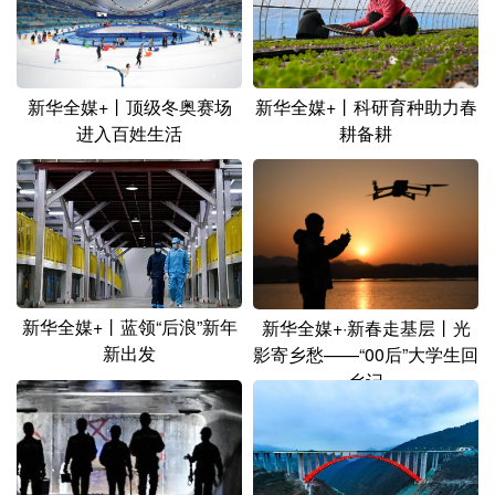
新华全媒+丨顶级冬奥赛场
新华全媒+丨科研育种助力春
进入百姓生活
耕备耕
新华全媒+丨蓝领“后浪”新年
新华全媒+·新春走基层丨光
新出发
影寄乡愁——“00后”大学生回
乡记