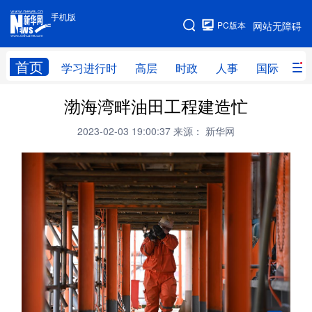
手机版
手机版
PC版本
网站无障碍
网站地图
首页
学习进行时
高层
时政
人事
国际
财
渤海湾畔油田工程建造忙
学习进行时
高层
时政
人事
2023-02-03 19:00:37
来源： 新华网
国际
财经
网评
港澳
台湾
思客智库
全球连线
教育
科技
科创
量子
体育
文化
书画
健康
军事
访谈
视频
图片
政务
法律
中央文件
金融
汽车
食品
人居
信息化
数字经济