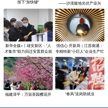
按下“加快键”
——沙漠腹地光伏产业兴
新华全媒+丨雄安新区：“人
强信心·开新局｜江苏南通：
才集市”助力回迁安置群众就
专精特新“小巨人”企业生产忙
业
“春风”送岗助就业
福建漳平：万亩茶园樱花开