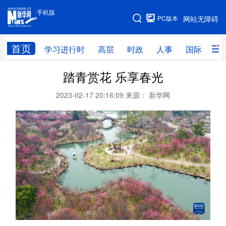
手机版
手机版
PC版本
网站无障碍
网站地图
首页
学习进行时
高层
时政
人事
国际
财
踏青赏花 乐享春光
学习进行时
高层
时政
人事
2023-02-17 20:16:09
来源： 新华网
国际
财经
网评
港澳
台湾
思客智库
全球连线
教育
科技
科创
量子
体育
文化
书画
健康
军事
访谈
视频
图片
政务
法律
中央文件
金融
汽车
食品
人居
信息化
数字经济