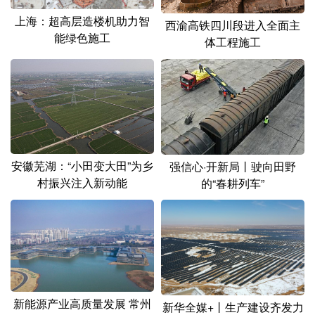
山东
河南
湖北
湖南
上海：超高层造楼机助力智
西渝高铁四川段进入全面主
广东
广西
海南
重庆
能绿色施工
体工程施工
四川
贵州
云南
西藏
陕西
甘肃
青海
宁夏
新疆
内蒙古
黑龙江
安徽芜湖：“小田变大田”为乡
强信心·开新局丨驶向田野
多语种频道
村振兴注入新动能
的“春耕列车”
English
Español
Français
عربى
Русский язык
日本語
한국어
Deutsch
Português
新能源产业高质量发展 常州
新华全媒+丨生产建设齐发力