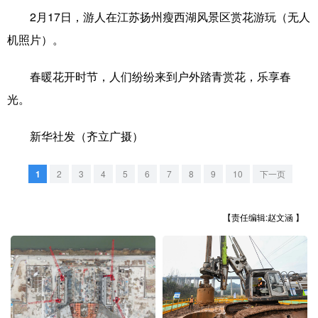
2月17日，游人在江苏扬州瘦西湖风景区赏花游玩（无人
学术中国
乡村振兴
银龄
溯源中国
机照片）。
城市
旅游
能源
会展
春暖花开时节，人们纷纷来到户外踏青赏花，乐享春
彩票
娱乐
时尚
悦读
光。
公益
一带一路
亚太网
上市公司
新华社发（齐立广摄）
文化产业
1
2
3
4
5
6
7
8
9
10
下一页
地方频道
【责任编辑:赵文涵 】
北京
天津
河北
山西
辽宁
吉林
上海
江苏
浙江
安徽
福建
江西