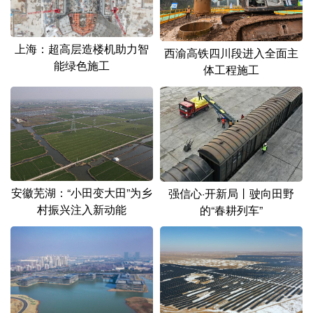
山东
河南
湖北
湖南
广东
广西
海南
重庆
上海：超高层造楼机助力智
西渝高铁四川段进入全面主
四川
贵州
云南
西藏
能绿色施工
体工程施工
陕西
甘肃
青海
宁夏
新疆
内蒙古
黑龙江
多语种频道
安徽芜湖：“小田变大田”为乡
强信心·开新局丨驶向田野
English
Español
Français
عربى
村振兴注入新动能
的“春耕列车”
Русский язык
日本語
한국어
Deutsch
Português