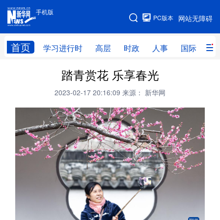
手机版
手机版
PC版本
网站无障碍
网站地图
首页
学习进行时
高层
时政
人事
国际
财
踏青赏花 乐享春光
学习进行时
高层
时政
人事
2023-02-17 20:16:09
来源： 新华网
国际
财经
网评
港澳
台湾
思客智库
全球连线
教育
科技
科创
量子
体育
文化
书画
健康
军事
访谈
视频
图片
政务
法律
中央文件
金融
汽车
食品
人居
信息化
数字经济