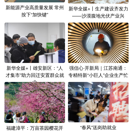
新能源产业高质量发展 常州
新华全媒+丨生产建设齐发力
按下“加快键”
——沙漠腹地光伏产业兴
新华全媒+丨雄安新区：“人
强信心·开新局｜江苏南通：
才集市”助力回迁安置群众就
专精特新“小巨人”企业生产忙
业
“春风”送岗助就业
福建漳平：万亩茶园樱花开