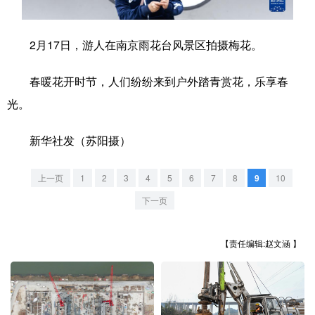
学术中国
乡村振兴
银龄
溯源中国
2月17日，游人在南京雨花台风景区拍摄梅花。
城市
旅游
能源
会展
春暖花开时节，人们纷纷来到户外踏青赏花，乐享春
彩票
娱乐
时尚
悦读
光。
公益
一带一路
亚太网
上市公司
新华社发（苏阳摄）
文化产业
上一页
1
2
3
4
5
6
7
8
9
10
地方频道
下一页
北京
天津
河北
山西
【责任编辑:赵文涵 】
辽宁
吉林
上海
江苏
浙江
安徽
福建
江西