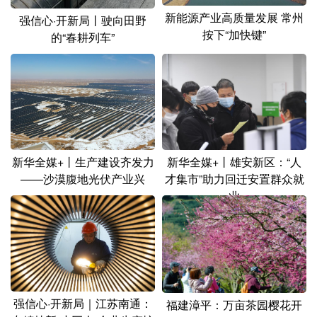
新能源产业高质量发展 常州
强信心·开新局丨驶向田野
按下“加快键”
的“春耕列车”
新华全媒+丨生产建设齐发力
新华全媒+丨雄安新区：“人
——沙漠腹地光伏产业兴
才集市”助力回迁安置群众就
业
强信心·开新局｜江苏南通：
福建漳平：万亩茶园樱花开