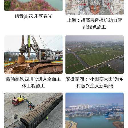
山东
河南
湖北
湖南
广东
广西
海南
重庆
踏青赏花 乐享春光
上海：超高层造楼机助力智
四川
贵州
云南
西藏
能绿色施工
陕西
甘肃
青海
宁夏
新疆
内蒙古
黑龙江
多语种频道
西渝高铁四川段进入全面主
安徽芜湖：“小田变大田”为乡
English
Español
Français
عربى
体工程施工
村振兴注入新动能
Русский язык
日本語
한국어
Deutsch
Português