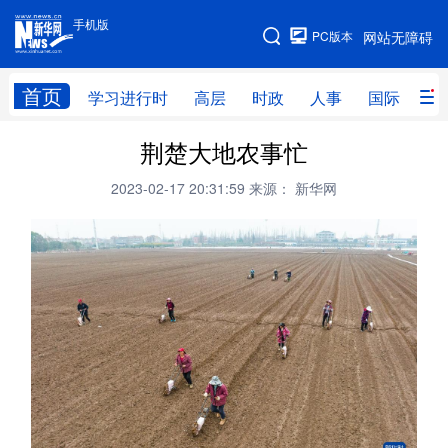
手机版
手机版
PC版本
网站无障碍
网站地图
首页
学习进行时
高层
时政
人事
国际
财
荆楚大地农事忙
学习进行时
高层
时政
人事
2023-02-17 20:31:59
来源： 新华网
国际
财经
网评
港澳
台湾
思客智库
全球连线
教育
科技
科创
量子
体育
文化
书画
健康
军事
访谈
视频
图片
政务
法律
中央文件
金融
汽车
食品
人居
信息化
数字经济