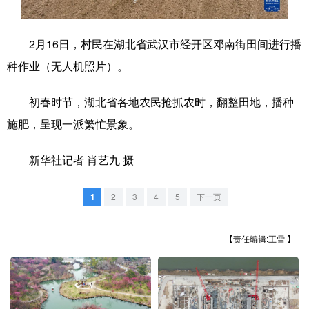
学术中国
乡村振兴
银龄
溯源中国
2月16日，村民在湖北省武汉市经开区邓南街田间进行播
城市
旅游
能源
会展
种作业（无人机照片）。
彩票
娱乐
时尚
悦读
初春时节，湖北省各地农民抢抓农时，翻整田地，播种
公益
一带一路
亚太网
上市公司
施肥，呈现一派繁忙景象。
文化产业
新华社记者 肖艺九 摄
地方频道
1
2
3
4
5
下一页
北京
天津
河北
山西
【责任编辑:王雪 】
辽宁
吉林
上海
江苏
浙江
安徽
福建
江西