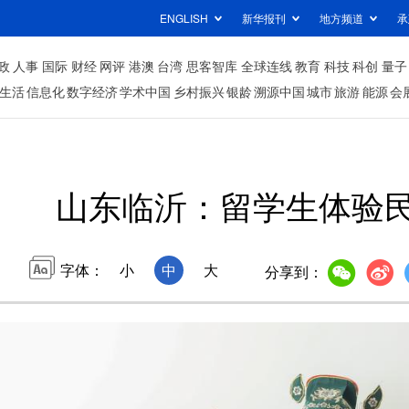
ENGLISH
新华报刊
地方频道
承
政
人事
国际
财经
网评
港澳
台湾
思客智库
全球连线
教育
科技
科创
量子
生活
信息化
数字经济
学术中国
乡村振兴
银龄
溯源中国
城市
旅游
能源
会
山东临沂：留学生体验
字体：
小
中
大
分享到：