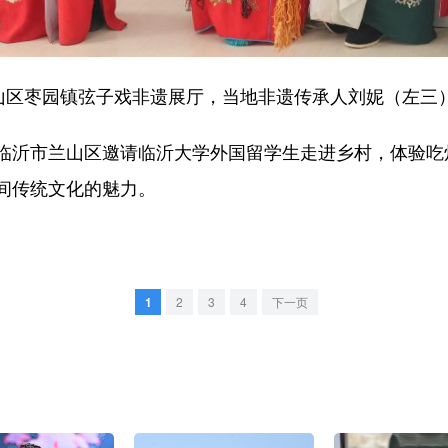
区枣园镇弦子戏非遗展厅，当地非遗传承人刘妮（左三
沂市兰山区邀请临沂大学外国留学生走进乡村，体验吃
间传统文化的魅力。
1
2
3
4
下一页