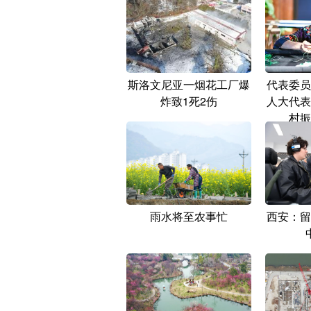
斯洛文尼亚一烟花工厂爆
代表委员
炸致1死2伤
人大代表
村振
雨水将至农事忙
西安：留