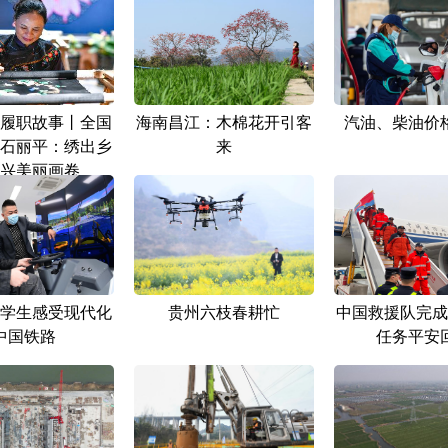
履职故事丨全国
海南昌江：木棉花开引客
汽油、柴油价
石丽平：绣出乡
来
兴美丽画卷
学生感受现代化
贵州六枝春耕忙
中国救援队完成
中国铁路
任务平安