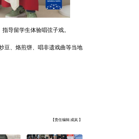
）指导留学生体验唱弦子戏。
炒豆、烙煎饼、唱非遗戏曲等当地
【责任编辑:成岚 】