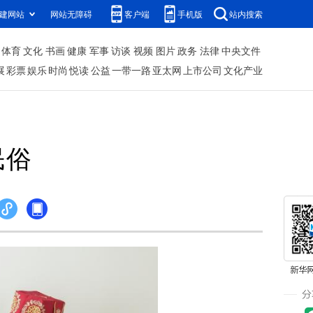
建网站
网站无障碍
客户端
手机版
站内搜索
体育
文化
书画
健康
军事
访谈
视频
图片
政务
法律
中央文件
展
彩票
娱乐
时尚
悦读
公益
一带一路
亚太网
上市公司
文化产业
民俗