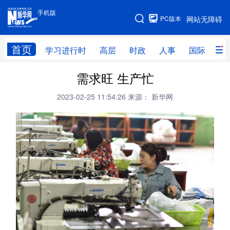
手机版
手机版
PC版本
网站无障碍
网站地图
首页
学习进行时
高层
时政
人事
国际
财
需求旺 生产忙
学习进行时
高层
时政
人事
2023-02-25 11:54:26
来源： 新华网
国际
财经
网评
港澳
台湾
思客智库
全球连线
教育
科技
科创
量子
体育
文化
书画
健康
军事
访谈
视频
图片
政务
法律
中央文件
金融
汽车
食品
人居
信息化
数字经济