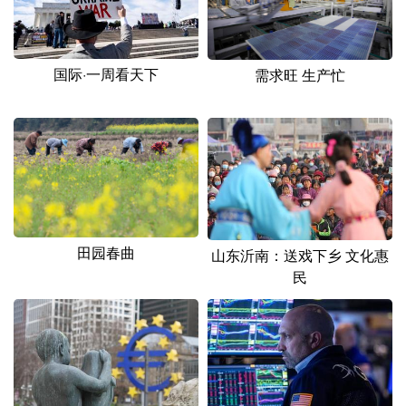
国际·一周看天下
需求旺 生产忙
田园春曲
山东沂南：送戏下乡 文化惠
民