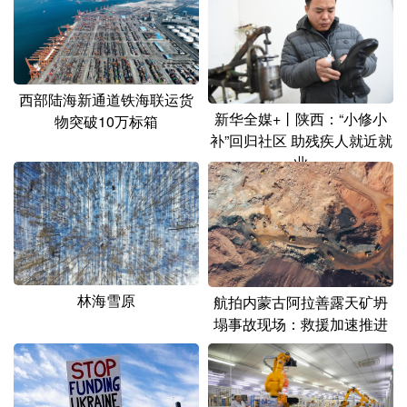
山东
河南
湖北
湖南
广东
广西
海南
重庆
四川
贵州
云南
西藏
西部陆海新通道铁海联运货
新华全媒+丨陕西：“小修小
陕西
甘肃
青海
宁夏
物突破10万标箱
补”回归社区 助残疾人就近就
新疆
内蒙古
黑龙江
业
多语种频道
English
Español
Français
عربى
林海雪原
航拍内蒙古阿拉善露天矿坍
Русский язык
日本語
한국어
塌事故现场：救援加速推进
Deutsch
Português