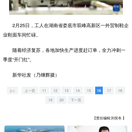
学术中国
乡村振兴
银龄
溯源中国
城市
旅游
能源
会展
2月25日，工人在湖南省娄底市双峰高新区一外贸制鞋企
业鞋面车间忙碌。
彩票
娱乐
时尚
悦读
公益
一带一路
亚太网
上市公司
随着经济复苏，各地加快生产进度赶订单，全力冲刺一
季度“开门红”。
文化产业
新华社发（乃继辉摄）
地方频道
|<<
上一页
11
12
13
14
15
16
17
18
北京
天津
河北
山西
19
20
下一页
辽宁
吉林
上海
江苏
【责任编辑:刘笑冬 】
浙江
安徽
福建
江西