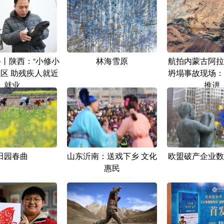
+丨陕西：“小修小
林海雪原
航拍内蒙古阿拉
社区 助残疾人就近
坍塌事故现场：
就业
推进
田园春曲
山东沂南：送戏下乡 文化
欧盟破产企业数
惠民