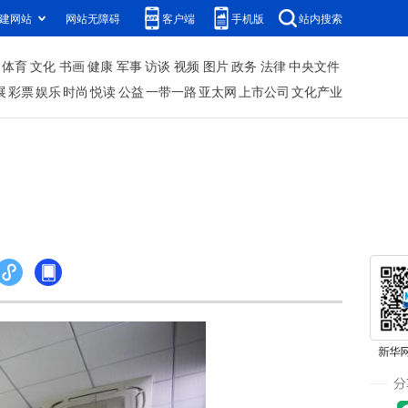
建网站
网站无障碍
客户端
手机版
站内搜索
体育
文化
书画
健康
军事
访谈
视频
图片
政务
法律
中央文件
展
彩票
娱乐
时尚
悦读
公益
一带一路
亚太网
上市公司
文化产业