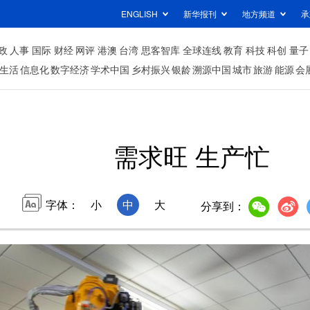
ENGLISH
新华报刊
地方频道
承
政
人事
国际
财经
网评
港澳
台湾
思客智库
全球连线
教育
科技
科创
量子
生活
信息化
数字经济
学术中国
乡村振兴
银龄
溯源中国
城市
旅游
能源
会
需求旺 生产忙
字体：
小
中
大
分享到：