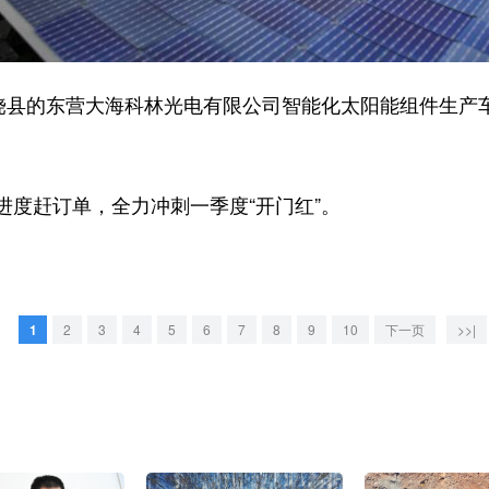
县的东营大海科林光电有限公司智能化太阳能组件生产
赶订单，全力冲刺一季度“开门红”。
1
2
3
4
5
6
7
8
9
10
下一页
>>|