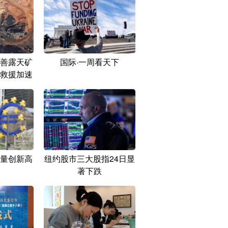
善露天矿
国际·一周看天下
救援加速
量创新高
纽约股市三大股指24日显
著下跌