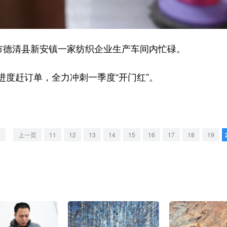
德清县新安镇一家纺织企业生产车间内忙碌。
赶订单，全力冲刺一季度“开门红”。
<
上一页
11
12
13
14
15
16
17
18
19