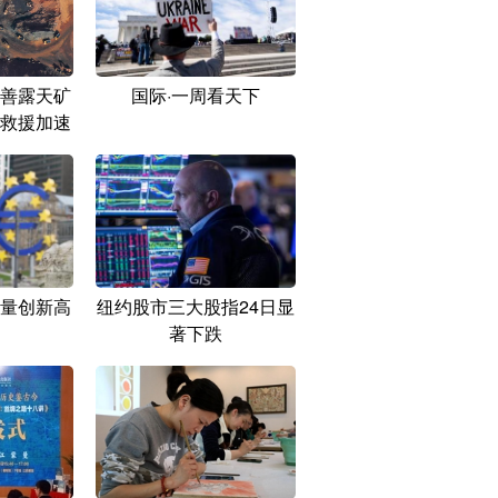
善露天矿
国际·一周看天下
救援加速
量创新高
纽约股市三大股指24日显
著下跌