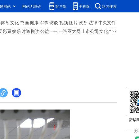
建网站
网站无障碍
客户端
手机版
站内搜索
体育
文化
书画
健康
军事
访谈
视频
图片
政务
法律
中央文件
展
彩票
娱乐
时尚
悦读
公益
一带一路
亚太网
上市公司
文化产业