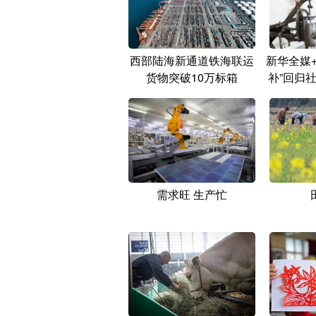
西部陆海新通道铁海联运
新华全媒
货物突破10万标箱
补”回归
需求旺 生产忙