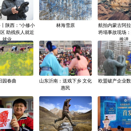
+丨陕西：“小修小
林海雪原
航拍内蒙古阿拉
社区 助残疾人就近
坍塌事故现场：
就业
推进
田园春曲
山东沂南：送戏下乡 文化
欧盟破产企业数
惠民