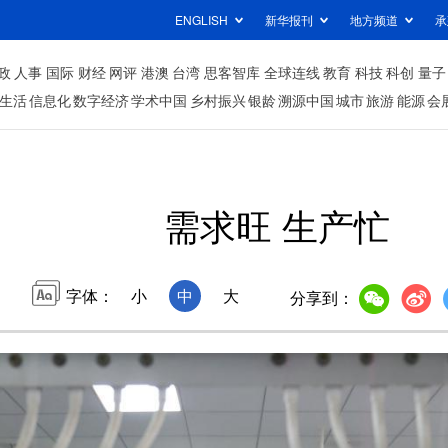
ENGLISH
新华报刊
地方频道
承
政
人事
国际
财经
网评
港澳
台湾
思客智库
全球连线
教育
科技
科创
量子
生活
信息化
数字经济
学术中国
乡村振兴
银龄
溯源中国
城市
旅游
能源
会
需求旺 生产忙
字体：
小
中
大
分享到：