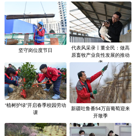
山东
河南
湖北
湖南
广东
广西
海南
重庆
四川
贵州
云南
西藏
陕西
甘肃
青海
宁夏
代表风采录丨董全民：做高
坚守岗位度节日
新疆
内蒙古
黑龙江
原畜牧产业良性发展的推动
者
多语种频道
English
Español
Français
عربى
Русский язык
日本語
한국어
“植树护绿”开启春季校园劳动
新疆吐鲁番54万亩葡萄迎来
课
Deutsch
Português
开墩季