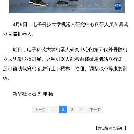
学术中国
乡村振兴
银龄
溯源中国
3月6日，电子科技大学机器人研究中心科研人员在调试
城市
旅游
能源
会展
外骨骼机器人。
彩票
娱乐
时尚
悦读
近日，电子科技大学机器人研究中心的第五代外骨骼机
公益
一带一路
亚太网
上市公司
器人研发取得进展。这种机器人能帮助截瘫患者站立行走，
文化产业
还可辅助截瘫患者进行上下楼梯、抬腿、调整步态等康复训
练。
地方频道
新华社记者 刘坤 摄
北京
天津
河北
山西
上一页
1
2
3
4
下一页
辽宁
吉林
上海
江苏
浙江
安徽
福建
江西
【责任编辑:刘笑冬 】