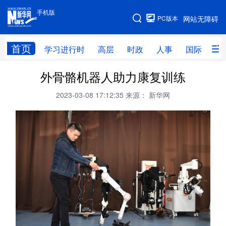
手机版
手机版
PC版本
网站无障碍
网站地图
首页
学习进行时
高层
时政
人事
国际
财
外骨骼机器人助力康复训练
学习进行时
高层
时政
人事
2023-03-08 17:12:35
来源： 新华网
国际
财经
网评
港澳
台湾
思客智库
全球连线
教育
科技
科创
量子
体育
文化
书画
健康
军事
访谈
视频
图片
政务
法律
中央文件
金融
汽车
食品
人居
信息化
数字经济