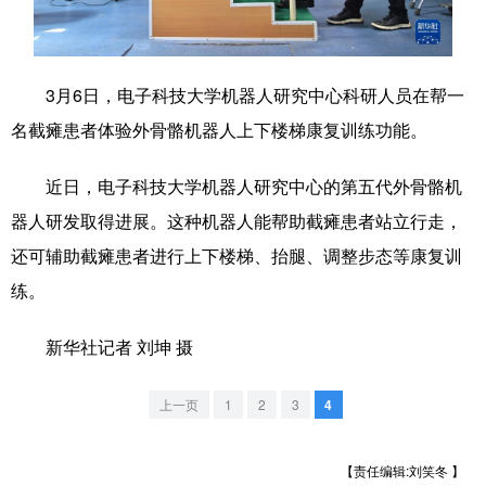
学术中国
乡村振兴
银龄
溯源中国
城市
旅游
能源
会展
3月6日，电子科技大学机器人研究中心科研人员在帮一
名截瘫患者体验外骨骼机器人上下楼梯康复训练功能。
彩票
娱乐
时尚
悦读
公益
一带一路
亚太网
上市公司
近日，电子科技大学机器人研究中心的第五代外骨骼机
器人研发取得进展。这种机器人能帮助截瘫患者站立行走，
文化产业
还可辅助截瘫患者进行上下楼梯、抬腿、调整步态等康复训
练。
地方频道
新华社记者 刘坤 摄
北京
天津
河北
山西
辽宁
吉林
上海
江苏
上一页
1
2
3
4
浙江
安徽
福建
江西
【责任编辑:刘笑冬 】