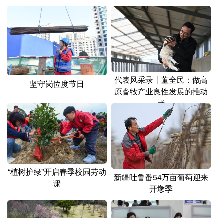
山东
河南
湖北
湖南
广东
广西
海南
重庆
四川
贵州
云南
西藏
陕西
甘肃
青海
宁夏
代表风采录丨董全民：做高
坚守岗位度节日
新疆
内蒙古
黑龙江
原畜牧产业良性发展的推动
者
多语种频道
English
Español
Français
عربى
Русский язык
日本語
한국어
“植树护绿”开启春季校园劳动
新疆吐鲁番54万亩葡萄迎来
课
Deutsch
Português
开墩季