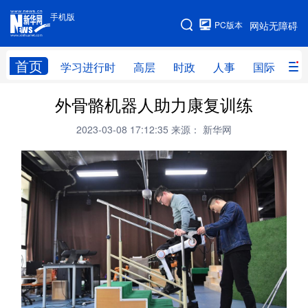
手机版
手机版
PC版本
网站无障碍
网站地图
首页
学习进行时
高层
时政
人事
国际
财
外骨骼机器人助力康复训练
学习进行时
高层
时政
人事
2023-03-08 17:12:35
来源： 新华网
国际
财经
网评
港澳
台湾
思客智库
全球连线
教育
科技
科创
量子
体育
文化
书画
健康
军事
访谈
视频
图片
政务
法律
中央文件
金融
汽车
食品
人居
信息化
数字经济