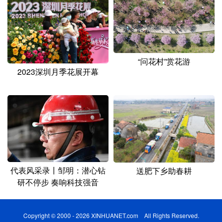
“问花村”赏花游
2023深圳月季花展开幕
代表风采录丨邹明：潜心钻
送肥下乡助春耕
研不停步 奏响科技强音
Copyright © 2000 - 2026 XINHUANET.com All Rights Reserved.