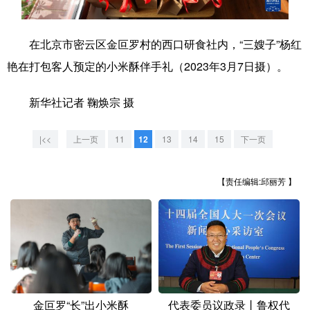
学术中国
乡村振兴
银龄
溯源中国
在北京市密云区金叵罗村的西口研食社内，“三嫂子”杨红
城市
旅游
能源
会展
艳在打包客人预定的小米酥伴手礼（2023年3月7日摄）。
彩票
娱乐
时尚
悦读
新华社记者 鞠焕宗 摄
公益
一带一路
亚太网
上市公司
|<<
上一页
11
12
13
14
15
下一页
文化产业
【责任编辑:邱丽芳 】
地方频道
北京
天津
河北
山西
辽宁
吉林
上海
江苏
浙江
安徽
福建
江西
金叵罗“长”出小米酥
代表委员议政录丨鲁权代