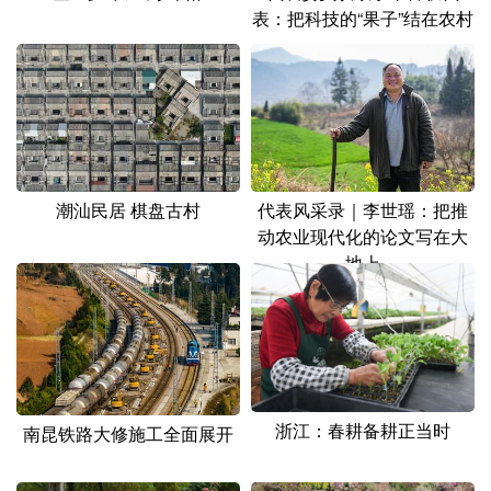
山东
河南
湖北
湖南
表：把科技的“果子”结在农村
广东
广西
海南
重庆
四川
贵州
云南
西藏
陕西
甘肃
青海
宁夏
新疆
内蒙古
黑龙江
潮汕民居 棋盘古村
代表风采录｜李世瑶：把推
动农业现代化的论文写在大
地上
多语种频道
English
Español
Français
عربى
Русский язык
日本語
한국어
Deutsch
Português
浙江：春耕备耕正当时
南昆铁路大修施工全面展开