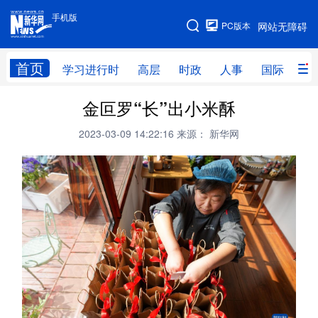
手机版
手机版
PC版本
网站无障碍
网站地图
首页
学习进行时
高层
时政
人事
国际
财
金叵罗“长”出小米酥
学习进行时
高层
时政
人事
2023-03-09 14:22:16
来源： 新华网
国际
财经
网评
港澳
台湾
思客智库
全球连线
教育
科技
科创
量子
体育
文化
书画
健康
军事
访谈
视频
图片
政务
法律
中央文件
金融
汽车
食品
人居
信息化
数字经济