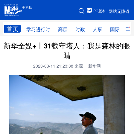
手机版
手机版
PC版本
网站无障碍
网站地图
首页
学习进行时
高层
时政
人事
国际
财
新华全媒+丨31载守塔人：我是森林的眼
学习进行时
高层
时政
人事
睛
国际
财经
网评
港澳
2023-03-11 21:23:38
来源： 新华网
台湾
思客智库
全球连线
教育
科技
科创
量子
体育
文化
书画
健康
军事
访谈
视频
图片
政务
法律
中央文件
金融
汽车
食品
人居
信息化
数字经济