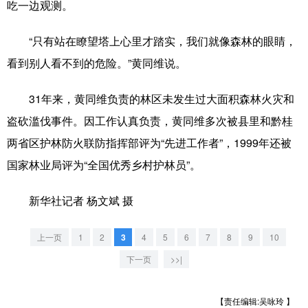
吃一边观测。
山东
河南
湖北
湖南
广东
广西
海南
重庆
“只有站在瞭望塔上心里才踏实，我们就像森林的眼睛，
看到别人看不到的危险。”黄同维说。
四川
贵州
云南
西藏
陕西
甘肃
青海
宁夏
31年来，黄同维负责的林区未发生过大面积森林火灾和
盗砍滥伐事件。因工作认真负责，黄同维多次被县里和黔桂
新疆
内蒙古
黑龙江
两省区护林防火联防指挥部评为“先进工作者”，1999年还被
国家林业局评为“全国优秀乡村护林员”。
多语种频道
新华社记者 杨文斌 摄
English
Español
Français
عربى
Русский язык
日本語
한국어
上一页
1
2
3
4
5
6
7
8
9
10
下一页
>>|
Deutsch
Português
【责任编辑:吴咏玲 】