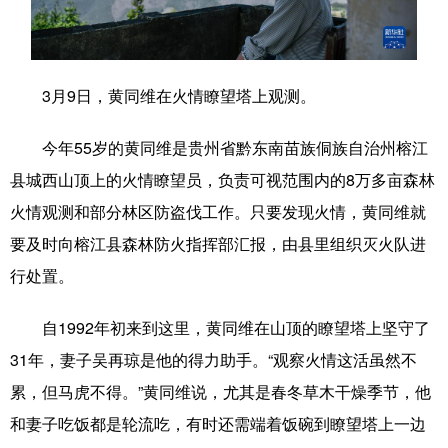
学术中国
乡村振兴
银龄
溯源中国
城市
旅游
能源
会展
3月9日，黄同维在火情瞭望塔上观测。
彩票
娱乐
时尚
悦读
今年55岁的黄同维是贵州省黔东南苗族侗族自治州榕江
公益
一带一路
亚太网
上市公司
县城西山顶上的火情瞭望员，负责可视范围内的8万多亩森林
文化产业
火情观测和部分林区防盗伐工作。只要发现火情，黄同维就
要及时向榕江县森林防火指挥部汇报，由县里组织灭火队进
行处置。
地方频道
自1992年初来到这里，黄同维在山顶的瞭望塔上坚守了
北京
天津
河北
山西
31年，妻子吴再琼是他的得力助手。“观察火情这活虽然不
辽宁
吉林
上海
江苏
累，但马虎不得。”黄同维说，尤其是春冬草木干燥季节，他
浙江
安徽
福建
江西
和妻子吃饭都是轮流吃，有时还需端着饭碗到瞭望塔上一边