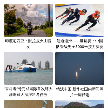
印度尼西亚：默拉皮火山喷
短道速滑——世锦赛：中国
发
队晋级男子5000米接力决赛
“奋斗者”号完成国际首次环大
镜观中国·新华社国内新闻照
洋洲载人深潜科考任务
片一周精选