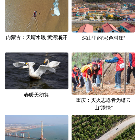
内蒙古：天晴水暖 黄河渐开
深山里的“彩色村庄”
春暖天鹅舞
重庆：灭火志愿者为缙云
山“添绿”