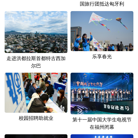
国旅行团抵达匈牙利
乐享春光
走进洪都拉斯首都特古西加
尔巴
校园招聘助就业
第十一届中国大学生电视节
在福州闭幕