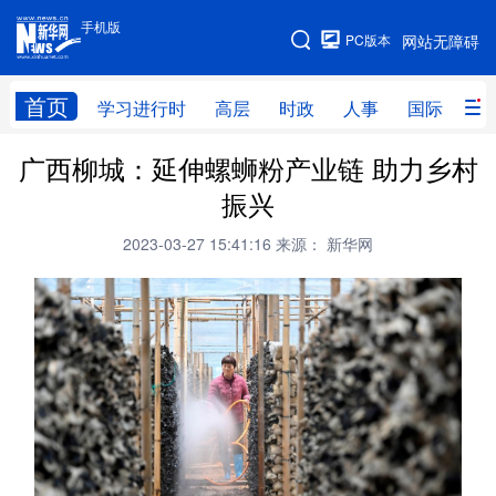
手机版
手机版
PC版本
网站无障碍
网站地图
首页
学习进行时
高层
时政
人事
国际
财
广西柳城：延伸螺蛳粉产业链 助力乡村
学习进行时
高层
时政
人事
振兴
国际
财经
网评
港澳
2023-03-27 15:41:16
来源： 新华网
台湾
思客智库
全球连线
教育
科技
科创
量子
体育
文化
书画
健康
军事
访谈
视频
图片
政务
法律
中央文件
金融
汽车
食品
人居
信息化
数字经济