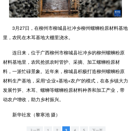
学术中国
乡村振兴
银龄
溯源中国
城市
旅游
能源
会展
3月27日，在柳州市柳城县社冲乡柳州螺蛳粉原材料基地
彩票
娱乐
时尚
悦读
里，农民在木耳基地大棚里浇水。
公益
一带一路
亚太网
上市公司
连日来，位于广西柳州市柳城县社冲乡的柳州螺蛳粉原
文化产业
材料基地里，农民抢抓农时管护、采摘、加工螺蛳粉原材
料，一派忙碌景象。近年来，柳城县积极打造柳州螺蛳粉原
材料生产基地，采用“企业+基地+农户”的模式，在各乡镇大力
地方频道
发展竹笋、木耳、螺蛳等螺蛳粉原材料种养和加工产业，带
北京
天津
河北
山西
动农户增收，助力乡村振兴。
辽宁
吉林
上海
江苏
新华社发（黎寒池 摄）
浙江
安徽
福建
江西
上一页
1
2
3
4
5
下一页