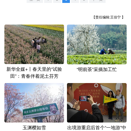
山东
河南
湖北
湖南
广东
广西
海南
重庆
【责任编辑:王佳宁 】
四川
贵州
云南
西藏
陕西
甘肃
青海
宁夏
新疆
内蒙古
黑龙江
新华全媒+丨春天里的“试验
“明前茶”采摘加工忙
多语种频道
田”：青春伴着泥土芬芳
English
Español
Français
عربى
Русский язык
日本語
한국어
Deutsch
Português
玉渊樱如雪
出境游重启后首个“一地游”中