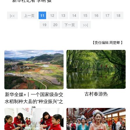
学术中国
乡村振兴
银龄
溯源中国
|<<
上一页
11
12
13
14
15
16
17
18
城市
旅游
能源
会展
19
20
下一页
>>|
彩票
娱乐
时尚
悦读
【责任编辑:周楚卿 】
公益
一带一路
亚太网
上市公司
文化产业
地方频道
古村春游热
新华全媒+丨一个国家级杂交
北京
天津
河北
山西
水稻制种大县的“种业振兴”之
辽宁
吉林
上海
江苏
路
浙江
安徽
福建
江西