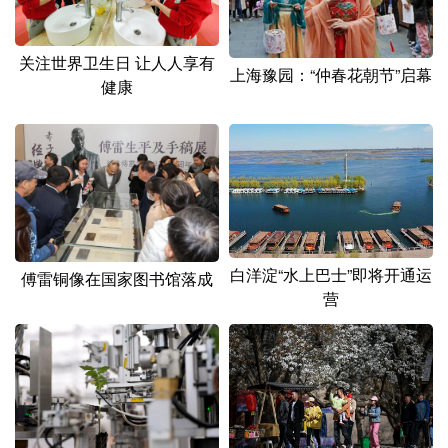
山东
河南
湖北
湖南
广东
广西
海南
重庆
关注世界卫生日 让人人享有
上海豫园：“仲春花朝节”启幕
健康
四川
贵州
云南
西藏
陕西
甘肃
青海
宁夏
新疆
内蒙古
黑龙江
多语种频道
白洋淀“水上巴士”即将开通运
傅雷铜像在国家图书馆落成
English
Español
Français
عربى
营
Русский язык
日本語
한국어
Deutsch
Português