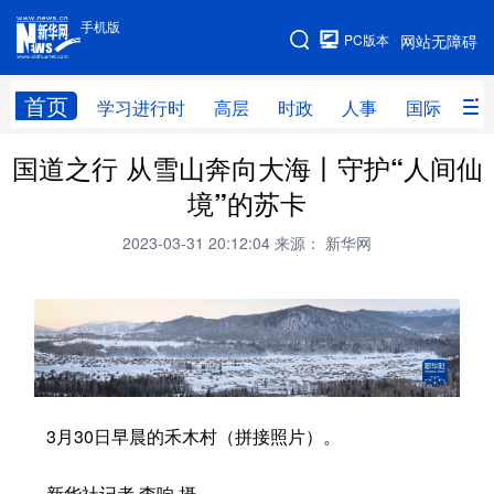
手机版
手机版
PC版本
网站无障碍
网站地图
首页
学习进行时
高层
时政
人事
国际
财
国道之行 从雪山奔向大海丨守护“人间仙
学习进行时
高层
时政
人事
境”的苏卡
国际
财经
网评
港澳
2023-03-31 20:12:04
来源： 新华网
台湾
思客智库
全球连线
教育
科技
科创
量子
体育
文化
书画
健康
军事
访谈
视频
图片
政务
3月30日早晨的禾木村（拼接照片）。
法律
中央文件
金融
汽车
食品
人居
信息化
数字经济
新华社记者 李响 摄