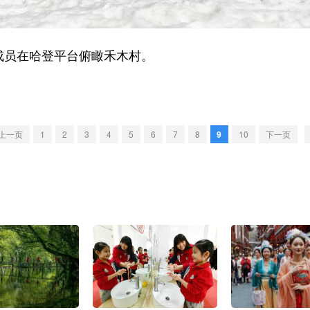
成员在哈登平台俯瞰禾木村。
上一页
1
2
3
4
5
6
7
8
9
10
下一页