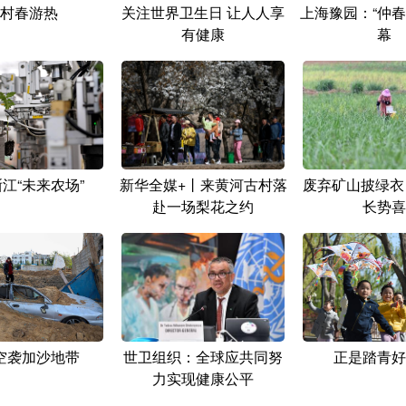
村春游热
关注世界卫生日 让人人享
上海豫园：“仲春
有健康
幕
江“未来农场”
新华全媒+丨来黄河古村落
废弃矿山披绿衣
赴一场梨花之约
长势喜
空袭加沙地带
世卫组织：全球应共同努
正是踏青好
力实现健康公平