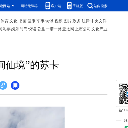
建网站
网站无障碍
客户端
手机版
站内搜索
体育
文化
书画
健康
军事
访谈
视频
图片
政务
法律
中央文件
展
彩票
娱乐
时尚
悦读
公益
一带一路
亚太网
上市公司
文化产业
间仙境”的苏卡