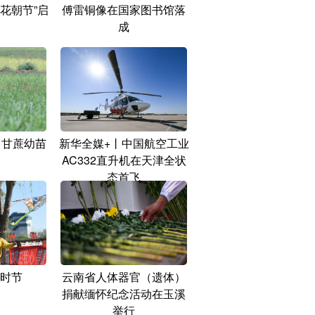
花朝节”启
傅雷铜像在国家图书馆落
成
 甘蔗幼苗
新华全媒+丨中国航空工业
AC332直升机在天津全状
态首飞
时节
云南省人体器官（遗体）
捐献缅怀纪念活动在玉溪
举行