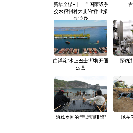
新华全媒+丨一个国家级杂
古
交水稻制种大县的“种业振
兴”之路
白洋淀“水上巴士”即将开通
探访浙
运营
隐藏乡间的“荒野咖啡馆”
以军