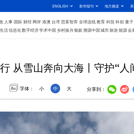
ENGLISH
新华报刊
地方频道
承
政
人事
国际
财经
网评
港澳
台湾
思客智库
全球连线
教育
科技
科创
量子
生活
信息化
数字经济
学术中国
乡村振兴
银龄
溯源中国
城市
旅游
能源
会
行 从雪山奔向大海丨守护“人
字体：
小
中
大
分享到：