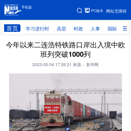
手机版
手机版
PC版本
网站无障碍
网站地图
首页
学习进行时
高层
时政
人事
国际
财
今年以来二连浩特铁路口岸出入境中欧
学习进行时
高层
时政
人事
班列突破1000列
国际
财经
网评
港澳
2023-05-04 17:26:21
来源： 新华网
台湾
思客智库
全球连线
教育
科技
科创
量子
体育
文化
书画
健康
军事
访谈
视频
图片
政务
法律
中央文件
金融
汽车
食品
人居
信息化
数字经济