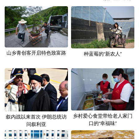
山东
河南
湖北
湖南
广东
广西
海南
重庆
四川
贵州
云南
西藏
陕西
甘肃
青海
宁夏
山乡青创客开启特色致富路
种蓝莓的“新农人”
新疆
内蒙古
黑龙江
多语种频道
English
Español
Français
عربى
Русский язык
日本語
한국어
乡村爱心食堂带给老人家门
叙内战以来首次 伊朗总统访
Deutsch
Português
口的“幸福味”
问叙利亚