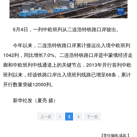
学术中国
乡村振兴
银龄
溯源中国
城市
旅游
能源
会展
5月4日，一列中欧班列从二连浩特铁路口岸驶出。
彩票
娱乐
时尚
悦读
今年以来，二连浩特铁路口岸累计接运出入境中欧班列
公益
一带一路
亚太网
上市公司
1042列，同比增长7.0%。二连浩特铁路口岸是中蒙俄经济走
文化产业
廊和中欧班列中线通道上的关键节点，2013年开行首列中欧
班列以来，经该铁路口岸出入境班列线路已增至68条，累计
开行数量突破12000列。
地方频道
新华社发（夏亮 摄）
北京
天津
河北
山西
辽宁
吉林
上海
江苏
上一页
1
2
3
下一页
浙江
安徽
福建
江西
【责任编辑:成岚 】