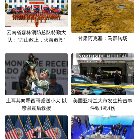
云南省森林消防总队特勤大
甘肃阿克塞：马群转场
队：“刀山敢上，火海敢闯”
土耳其向墨西哥赠送小犬 以
美国亚特兰大市发生枪击事
感谢震后救援
件致1死4伤