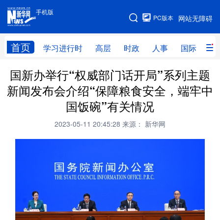
手机版
手机版
PC版本
网站无障碍
网站地图
首页
学习进行时
高层
时政
人事
国际
财
国新办举行“权威部门话开局”系列主题
学习进行时
高层
时政
人事
新闻发布会介绍“保障粮食安全，端牢中
国际
财经
网评
港澳
国饭碗”有关情况
台湾
思客智库
全球连线
教育
2023-05-11 20:45:28
来源： 新华网
科技
科创
量子
体育
文化
书画
健康
军事
访谈
视频
图片
政务
法律
中央文件
金融
汽车
食品
人居
信息化
数字经济