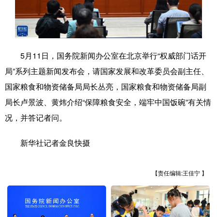
学术中国
乡村振兴
银龄
溯源中国
城市
旅游
能源
会展
5月11日，国务院新闻办公室在北京举行“权威部门话开
彩票
娱乐
时尚
悦读
局”系列主题新闻发布会，请国家发展和改革委员会副主任、
公益
一带一路
亚太网
上市公司
国家粮食和物资储备局局长丛亮，国家粮食和物资储备局副
文化产业
局长卢景波、黄炜介绍“保障粮食安全，端牢中国饭碗”有关情
况，并答记者问。
地方频道
新华社记者金良快摄
北京
天津
河北
山西
【责任编辑:王佳宁 】
辽宁
吉林
上海
江苏
浙江
安徽
福建
江西