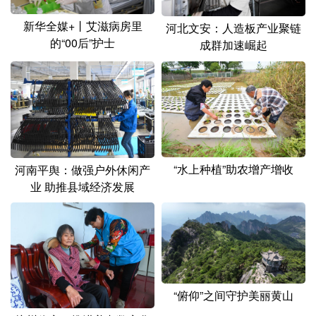
新华全媒+丨艾滋病房里
河北文安：人造板产业聚链
的“00后”护士
成群加速崛起
“水上种植”助农增产增收
河南平舆：做强户外休闲产
业 助推县域经济发展
“俯仰”之间守护美丽黄山