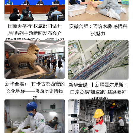
山东
河南
湖北
湖南
广东
广西
海南
重庆
国新办举行“权威部门话开
安徽合肥：巧筑木桥 感悟科
四川
贵州
云南
西藏
局”系列主题新闻发布会介
技魅力
陕西
甘肃
青海
宁夏
绍“保障粮食安全，端牢中国
饭碗”有关情况
新疆
内蒙古
黑龙江
多语种频道
新华全媒+丨打卡古都西安的
新华全媒+丨新疆霍尔果斯：
English
Español
Français
عربى
文化地标——陕西历史博物
口岸贸易“加速跑” 丝路要冲
馆
再现繁华
Русский язык
日本語
한국어
Deutsch
Português