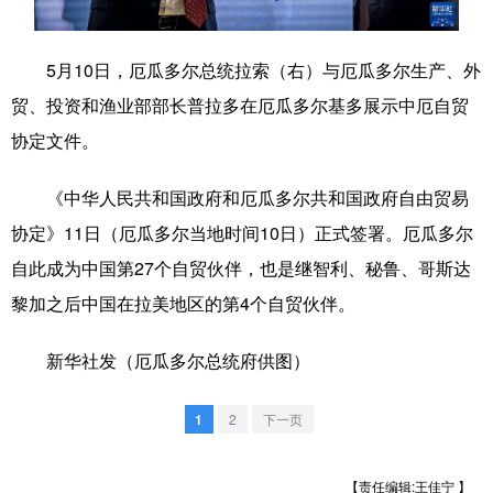
学术中国
乡村振兴
银龄
溯源中国
5月10日，厄瓜多尔总统拉索（右）与厄瓜多尔生产、外
城市
旅游
能源
会展
贸、投资和渔业部部长普拉多在厄瓜多尔基多展示中厄自贸
彩票
娱乐
时尚
悦读
协定文件。
公益
一带一路
亚太网
上市公司
《中华人民共和国政府和厄瓜多尔共和国政府自由贸易
文化产业
协定》11日（厄瓜多尔当地时间10日）正式签署。厄瓜多尔
自此成为中国第27个自贸伙伴，也是继智利、秘鲁、哥斯达
黎加之后中国在拉美地区的第4个自贸伙伴。
地方频道
新华社发（厄瓜多尔总统府供图）
北京
天津
河北
山西
辽宁
吉林
上海
江苏
1
2
下一页
浙江
安徽
福建
江西
【责任编辑:王佳宁 】