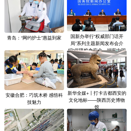
国新办举行“权威部门话开
青岛：“网约护士”惠益到家
局”系列主题新闻发布会介
绍“保障粮食安全，端牢中国
饭碗”有关情况
新华全媒+丨打卡古都西安的
安徽合肥：巧筑木桥 感悟科
文化地标——陕西历史博物
技魅力
馆