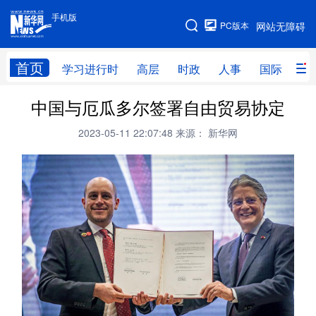
手机版
手机版
PC版本
网站无障碍
网站地图
首页
学习进行时
高层
时政
人事
国际
财
中国与厄瓜多尔签署自由贸易协定
学习进行时
高层
时政
人事
2023-05-11 22:07:48
来源： 新华网
国际
财经
网评
港澳
台湾
思客智库
全球连线
教育
科技
科创
量子
体育
文化
书画
健康
军事
访谈
视频
图片
政务
法律
中央文件
金融
汽车
食品
人居
信息化
数字经济