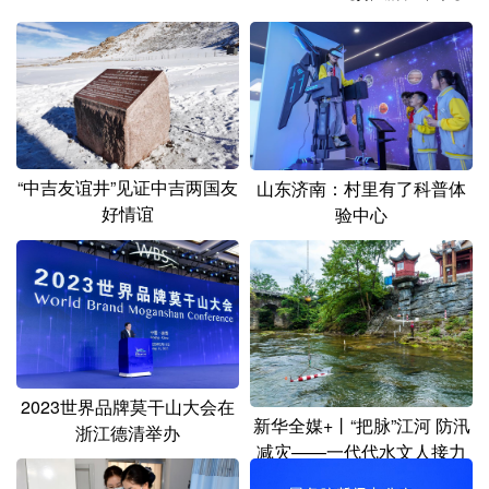
山东
河南
湖北
湖南
广东
广西
海南
重庆
四川
贵州
云南
西藏
陕西
甘肃
青海
宁夏
“中吉友谊井”见证中吉两国友
山东济南：村里有了科普体
新疆
内蒙古
黑龙江
好情谊
验中心
多语种频道
English
Español
Français
عربى
Русский язык
日本語
한국어
2023世界品牌莫干山大会在
Deutsch
Português
新华全媒+丨“把脉”江河 防汛
浙江德清举办
减灾——一代代水文人接力
守护深山水文站