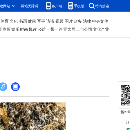
建网站
网站无障碍
客户端
手机版
站内搜索
体育
文化
书画
健康
军事
访谈
视频
图片
政务
法律
中央文件
展
彩票
娱乐
时尚
悦读
公益
一带一路
亚太网
上市公司
文化产业