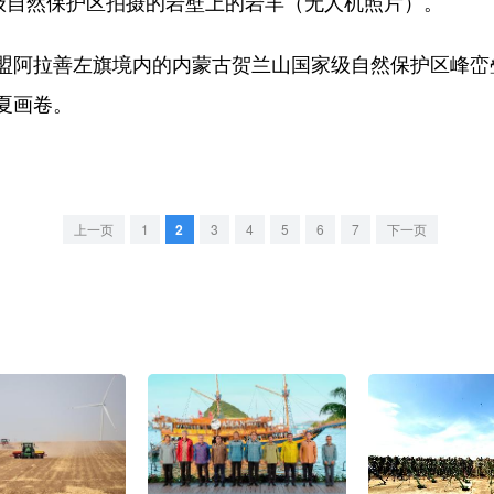
自然保护区拍摄的岩壁上的岩羊（无人机照片）。
阿拉善左旗境内的内蒙古贺兰山国家级自然保护区峰峦
夏画卷。
上一页
1
2
3
4
5
6
7
下一页