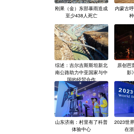
刚果（金）东部暴雨造成
内蒙古呼
至少438人死亡
种
综述：吉尔吉斯斯坦新北
原创芭
南公路助力中亚国家与中
影
国的经贸合作
山东济南：村里有了科普
2023
体验中心
在浙