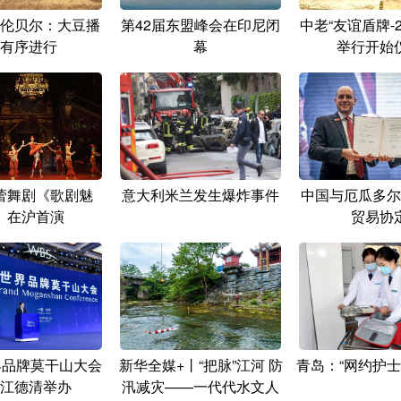
伦贝尔：大豆播
第42届东盟峰会在印尼闭
中老“友谊盾牌-2
有序进行
幕
举行开始
蕾舞剧《歌剧魅
意大利米兰发生爆炸事件
中国与厄瓜多尔
》在沪首演
贸易协
世界品牌莫干山大会
新华全媒+丨“把脉”江河 防
青岛：“网约护士
江德清举办
汛减灾——一代代水文人