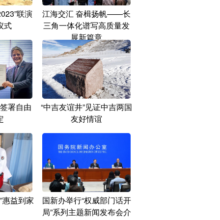
023”联演
江海交汇 奋楫扬帆——长
仪式
三角一体化谱写高质量发
展新篇章
签署自由
“中吉友谊井”见证中吉两国
定
友好情谊
”惠益到家
国新办举行“权威部门话开
局”系列主题新闻发布会介