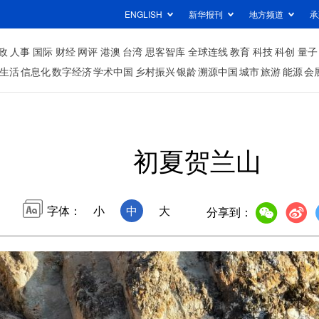
ENGLISH
新华报刊
地方频道
承
政
人事
国际
财经
网评
港澳
台湾
思客智库
全球连线
教育
科技
科创
量子
生活
信息化
数字经济
学术中国
乡村振兴
银龄
溯源中国
城市
旅游
能源
会
初夏贺兰山
字体：
小
中
大
分享到：