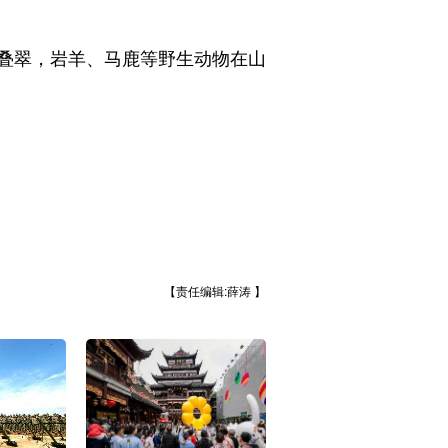
叠翠，岩羊、马鹿等野生动物在山
【责任编辑:薛涛 】