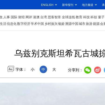
ENGLISH
新华报刊
地方频道
承
政
人事
国际
财经
网评
港澳
台湾
思客智库
全球连线
教育
科技
科创
量子
生活
信息化
数字经济
学术中国
乡村振兴
银龄
溯源中国
城市
旅游
能源
会
乌兹别克斯坦希瓦古城
字体：
小
中
大
分享到：