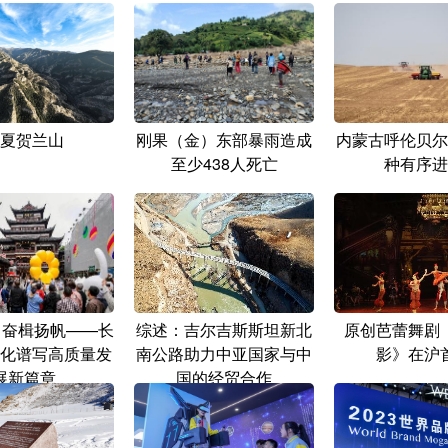
夏贺兰山
刚果（金）东部暴雨造成
内蒙古呼伦贝尔
至少438人死亡
种有序进
 奋楫扬帆——长
综述：吉尔吉斯斯坦新北
原创芭蕾舞剧
化谱写高质量发
南公路助力中亚国家与中
影》在沪
展新篇章
国的经贸合作