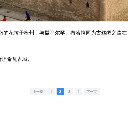
的花拉子模州，与撒马尔罕、布哈拉同为古丝绸之路在
斯坦希瓦古城。
上一页
1
2
3
4
下一页