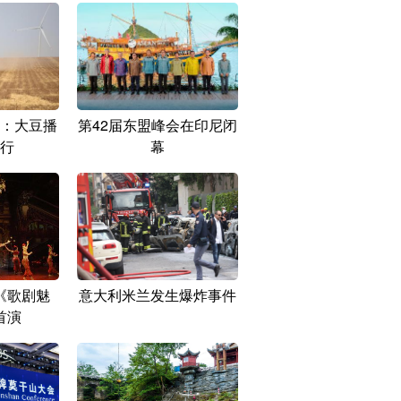
：大豆播
第42届东盟峰会在印尼闭
行
幕
《歌剧魅
意大利米兰发生爆炸事件
首演