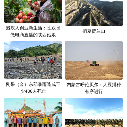
山东
河南
湖北
湖南
广东
广西
海南
重庆
四川
贵州
云南
西藏
残疾人创业新生活：拄双拐
初夏贺兰山
做电商直播的陕西姑娘
陕西
甘肃
青海
宁夏
新疆
内蒙古
黑龙江
多语种频道
English
Español
Français
عربى
刚果（金）东部暴雨造成至
内蒙古呼伦贝尔：大豆播种
少438人死亡
有序进行
Русский язык
日本語
한국어
Deutsch
Português