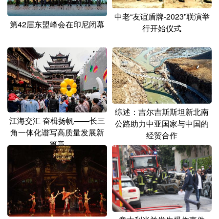
中老“友谊盾牌-2023”联演举
第42届东盟峰会在印尼闭幕
行开始仪式
综述：吉尔吉斯斯坦新北南
江海交汇 奋楫扬帆——长三
公路助力中亚国家与中国的
角一体化谱写高质量发展新
经贸合作
篇章