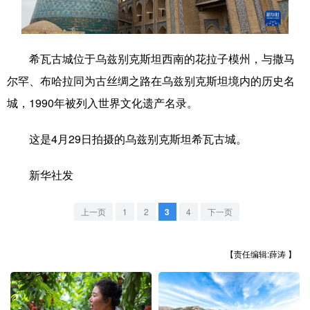
学术中国
乡村振兴
银龄
溯源中国
城市
旅游
能源
会展
希瓦古城位于乌兹别克斯坦西南的花拉子模州，与撒马
尔罕、布哈拉同为古丝绸之路在乌兹别克斯坦境内的历史名
彩票
娱乐
时尚
悦读
城，1990年被列入世界文化遗产名录。
公益
一带一路
亚太网
上市公司
这是4月29日拍摄的乌兹别克斯坦希瓦古城。
文化产业
新华社发
地方频道
上一页
1
2
3
4
下一页
北京
天津
河北
山西
【责任编辑:薛涛 】
辽宁
吉林
上海
江苏
浙江
安徽
福建
江西