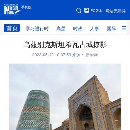
手机版
手机版
PC版本
网站无障碍
网站地图
首页
学习进行时
高层
时政
人事
国际
财
乌兹别克斯坦希瓦古城掠影
学习进行时
高层
时政
人事
2023-05-12 10:37:59
来源： 新华网
国际
财经
网评
港澳
台湾
思客智库
全球连线
教育
科技
科创
量子
体育
文化
书画
健康
军事
访谈
视频
图片
政务
法律
中央文件
金融
汽车
食品
人居
信息化
数字经济