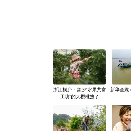
浙江桐庐：畲乡“水果共富
新华全媒
工坊”的大樱桃熟了