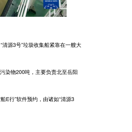
“清源3号”垃圾收集船紧靠在一艘大
染物200吨，主要负责北至岳阳
E行”软件预约，由诸如“清源3