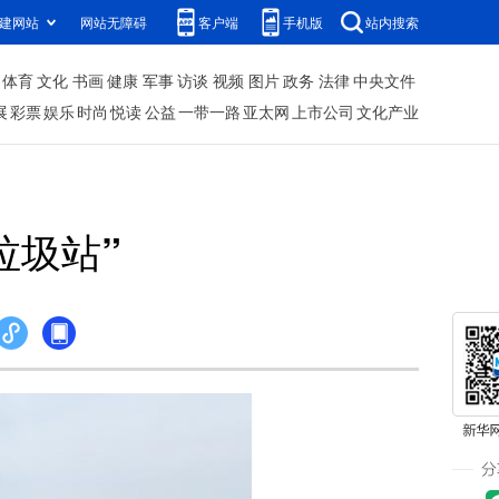
建网站
网站无障碍
客户端
手机版
站内搜索
体育
文化
书画
健康
军事
访谈
视频
图片
政务
法律
中央文件
展
彩票
娱乐
时尚
悦读
公益
一带一路
亚太网
上市公司
文化产业
垃圾站”