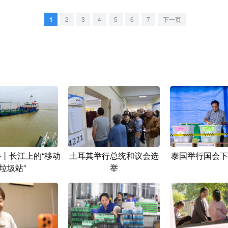
1
2
3
4
5
6
7
下一页
+丨长江上的“移动
土耳其举行总统和议会选
泰国举行国会下
垃圾站”
举