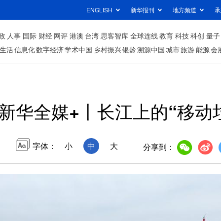
ENGLISH
新华报刊
地方频道
承
政
人事
国际
财经
网评
港澳
台湾
思客智库
全球连线
教育
科技
科创
量子
生活
信息化
数字经济
学术中国
乡村振兴
银龄
溯源中国
城市
旅游
能源
会
新华全媒+丨长江上的“移动
字体：
小
中
大
分享到：