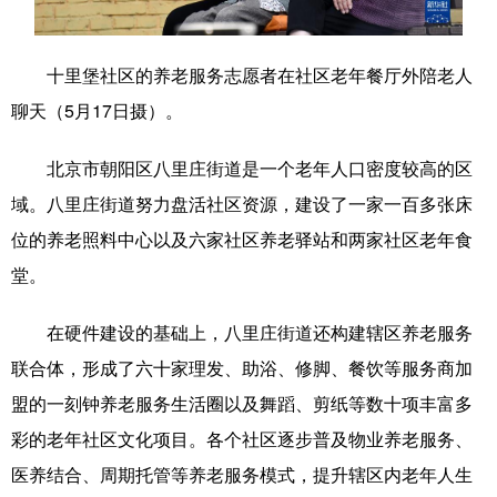
学术中国
乡村振兴
银龄
溯源中国
十里堡社区的养老服务志愿者在社区老年餐厅外陪老人
城市
旅游
能源
会展
聊天（5月17日摄）。
彩票
娱乐
时尚
悦读
北京市朝阳区八里庄街道是一个老年人口密度较高的区
公益
一带一路
亚太网
上市公司
域。八里庄街道努力盘活社区资源，建设了一家一百多张床
文化产业
位的养老照料中心以及六家社区养老驿站和两家社区老年食
堂。
地方频道
在硬件建设的基础上，八里庄街道还构建辖区养老服务
北京
天津
河北
山西
联合体，形成了六十家理发、助浴、修脚、餐饮等服务商加
盟的一刻钟养老服务生活圈以及舞蹈、剪纸等数十项丰富多
辽宁
吉林
上海
江苏
彩的老年社区文化项目。各个社区逐步普及物业养老服务、
浙江
安徽
福建
江西
医养结合、周期托管等养老服务模式，提升辖区内老年人生