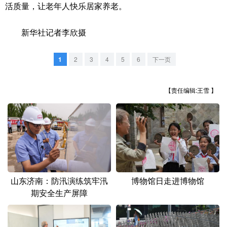
山东
河南
湖北
湖南
活质量，让老年人快乐居家养老。
广东
广西
海南
重庆
新华社记者李欣摄
四川
贵州
云南
西藏
1
2
3
4
5
6
下一页
陕西
甘肃
青海
宁夏
新疆
内蒙古
黑龙江
【责任编辑:王雪 】
多语种频道
English
Español
Français
عربى
Русский язык
日本語
한국어
山东济南：防汛演练筑牢汛
博物馆日走进博物馆
Deutsch
Português
期安全生产屏障