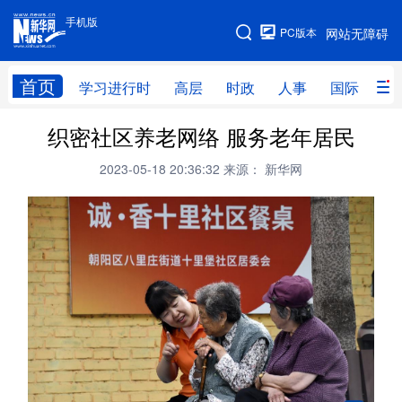
手机版
手机版
PC版本
网站无障碍
网站地图
首页
学习进行时
高层
时政
人事
国际
财
织密社区养老网络 服务老年居民
学习进行时
高层
时政
人事
2023-05-18 20:36:32
来源： 新华网
国际
财经
网评
港澳
台湾
思客智库
全球连线
教育
科技
科创
量子
体育
文化
书画
健康
军事
访谈
视频
图片
政务
法律
中央文件
金融
汽车
食品
人居
信息化
数字经济