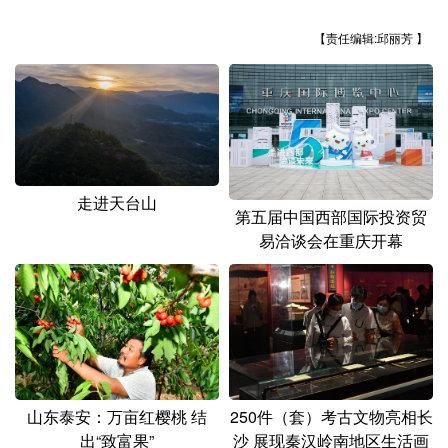
山东
河南
湖北
湖南
【责任编辑:邱丽芳 】
广东
广西
海南
重庆
四川
贵州
云南
西藏
陕西
甘肃
青海
宁夏
新疆
内蒙古
黑龙江
走进天台山
第五届中国西部国际投资贸
易洽谈会在重庆开幕
多语种频道
English
Español
Français
عربى
Русский язык
日本語
한국어
Deutsch
Português
山东泰安：万亩红樱桃 结
250件（套）考古文物亮相长
出“致富果”
沙 展现秦汉岭南地区生活画