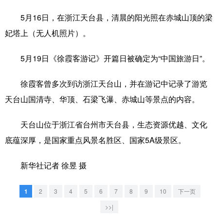
5月16日，在浙江天台县，清晨的阳光照在赤城山顶的梁
学术中国
乡村振兴
银龄
溯源中国
妃塔上（无人机照片）。
城市
旅游
能源
会展
5月19日《徐霞客游记》开篇日被确定为“中国旅游日”。
彩票
娱乐
时尚
悦读
公益
一带一路
亚太网
上市公司
徐霞客曾多次到访浙江天台山，并在游记中记录了游览
天台山国清寺、华顶、石梁飞瀑、赤城山等景点的内容。
文化产业
天台山位于浙江省台州市天台县，生态资源优越、文化
地方频道
底蕴深厚，是国家重点风景名胜区、国家5A级景区。
北京
天津
河北
山西
新华社记者 徐昱 摄
辽宁
吉林
上海
江苏
1
2
3
4
5
6
7
8
9
10
下一页
浙江
安徽
福建
江西
>>|