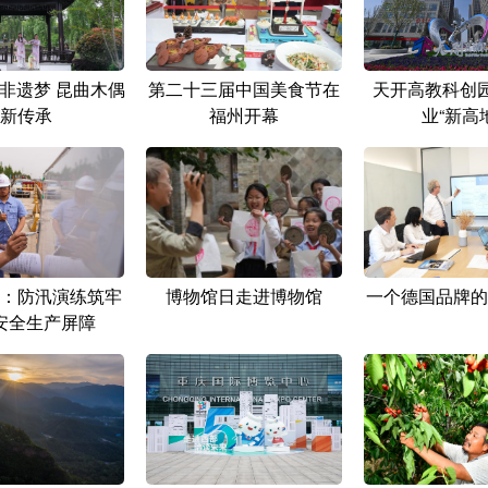
守非遗梦 昆曲木偶
第二十三届中国美食节在
天开高教科创园
新传承
福州开幕
业“新高
：防汛演练筑牢
博物馆日走进博物馆
一个德国品牌的
安全生产屏障