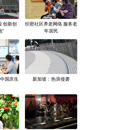
 创新创
织密社区养老网络 服务老
地”
年居民
中国庆生
新加坡：热浪侵袭