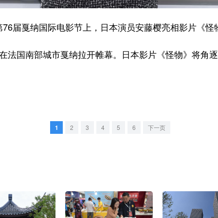
76届戛纳国际电影节上，日本演员安藤樱亮相影片《怪
在法国南部城市戛纳拉开帷幕。日本影片《怪物》将角逐
1
2
3
4
5
6
下一页