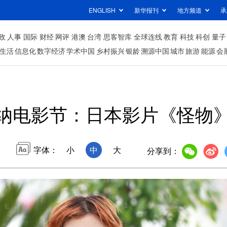
ENGLISH
新华报刊
地方频道
承
政
人事
国际
财经
网评
港澳
台湾
思客智库
全球连线
教育
科技
科创
量子
生活
信息化
数字经济
学术中国
乡村振兴
银龄
溯源中国
城市
旅游
能源
会
纳电影节：日本影片《怪物
字体：
小
中
大
分享到：