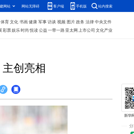
建网站
网站无障碍
客户端
手机版
站内搜索
体育
文化
书画
健康
军事
访谈
视频
图片
政务
法律
中央文件
展
彩票
娱乐
时尚
悦读
公益
一带一路
亚太网
上市公司
文化产业
》主创亮相