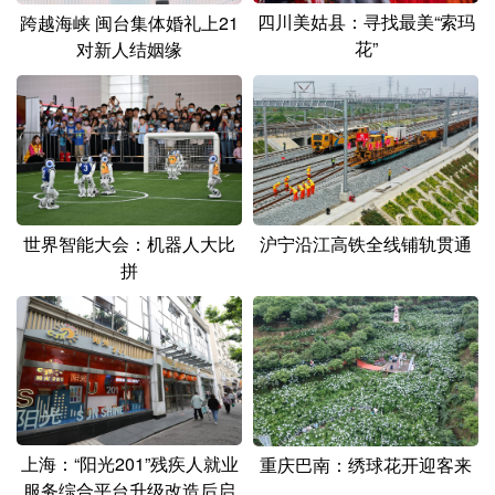
四川美姑县：寻找最美“索玛
跨越海峡 闽台集体婚礼上21
花”
对新人结姻缘
世界智能大会：机器人大比
沪宁沿江高铁全线铺轨贯通
拼
上海：“阳光201”残疾人就业
重庆巴南：绣球花开迎客来
服务综合平台升级改造后启