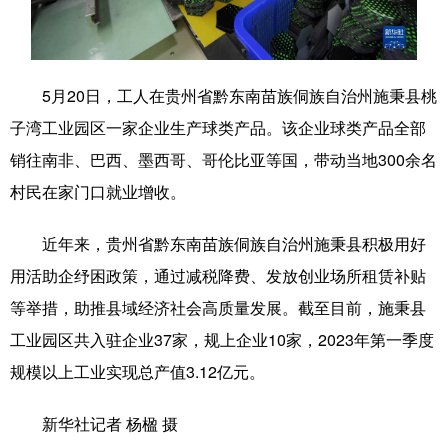
学术中国
乡村振兴
银龄
溯源中国
城市
旅游
能源
会展
5月20日，工人在贵州省黔东南苗族侗族自治州施秉县桃
彩票
娱乐
时尚
悦读
子湾工业园区一家企业生产球类产品。该企业球类产品全部
销往南非、巴西、墨西哥、哥伦比亚等国，带动当地300余名
公益
一带一路
亚太网
上市公司
村民在家门口就业增收。
文化产业
近年来，贵州省黔东南苗族侗族自治州施秉县积极用好
用活助企纾困政策，通过减税降费、发放创业场所租赁补贴
地方频道
等举措，助推县域经济社会高质量发展。截至目前，施秉县
北京
天津
河北
山西
工业园区共入驻企业37家，规上企业10家，2023年第一季度
规模以上工业实现总产值3.12亿元。
辽宁
吉林
上海
江苏
浙江
安徽
福建
江西
新华社记者 杨楹 摄