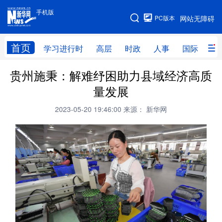
手机版
手机版
PC版本
网站无障碍
网站地图
首页
学习进行时
高层
时政
人事
国际
财
贵州施秉：解难纾困助力县域经济高质
学习进行时
高层
时政
人事
量发展
国际
财经
网评
港澳
2023-05-20 19:46:00
来源： 新华网
台湾
思客智库
全球连线
教育
科技
科创
量子
体育
文化
书画
健康
军事
访谈
视频
图片
政务
法律
中央文件
金融
汽车
食品
人居
信息化
数字经济