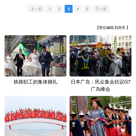
山东
河南
湖北
湖南
上一页
1
2
3
4
5
下一页
广东
广西
海南
重庆
四川
贵州
云南
西藏
【责任编辑:刘笑冬 】
陕西
甘肃
青海
宁夏
新疆
内蒙古
黑龙江
多语种频道
铁路职工的集体婚礼
日本广岛：民众集会抗议G7
广岛峰会
English
Español
Français
عربى
Русский язык
日本語
한국어
Deutsch
Português