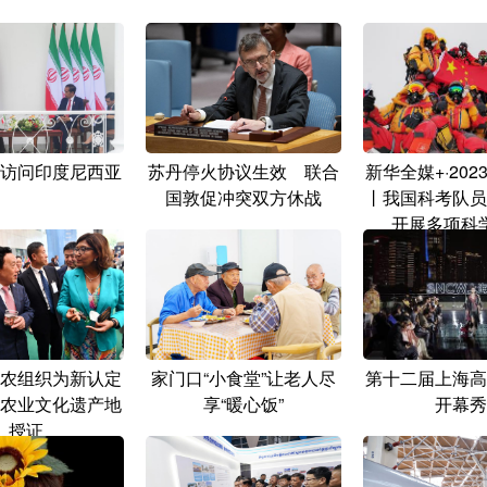
访问印度尼西亚
苏丹停火协议生效 联合
新华全媒+·20
国敦促冲突双方休战
丨我国科考队员
开展多项科
农组织为新认定
家门口“小食堂”让老人尽
第十二届上海高
农业文化遗产地
享“暖心饭”
开幕秀
授证