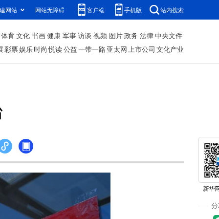
建网站
网站无障碍
客户端
手机版
站内搜索
体育
文化
书画
健康
军事
访谈
视频
图片
政务
法律
中央文件
展
彩票
娱乐
时尚
悦读
公益
一带一路
亚太网
上市公司
文化产业
台