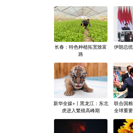
长春：特色种植拓宽致富
伊朗总统
路
新华全媒+丨黑龙江：东北
联合国粮
虎进入繁殖高峰期
全球重要