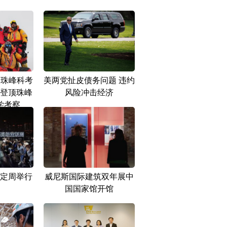
23珠峰科考
美两党扯皮债务问题 违约
登顶珠峰
风险冲击经济
学考察
定周举行
威尼斯国际建筑双年展中
国国家馆开馆