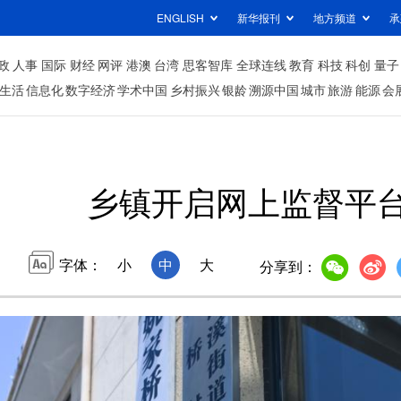
ENGLISH
新华报刊
地方频道
承
政
人事
国际
财经
网评
港澳
台湾
思客智库
全球连线
教育
科技
科创
量子
生活
信息化
数字经济
学术中国
乡村振兴
银龄
溯源中国
城市
旅游
能源
会
乡镇开启网上监督平
字体：
小
中
大
分享到：