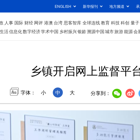
ENGLISH
新华报刊
地方频道
承
政
人事
国际
财经
网评
港澳
台湾
思客智库
全球连线
教育
科技
科创
量子
生活
信息化
数字经济
学术中国
乡村振兴
银龄
溯源中国
城市
旅游
能源
会
乡镇开启网上监督平
字体：
小
中
大
分享到：