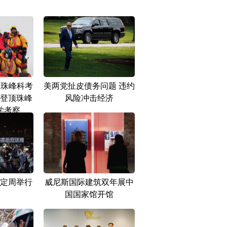
23珠峰科考
美两党扯皮债务问题 违约
登顶珠峰
风险冲击经济
学考察
定周举行
威尼斯国际建筑双年展中
国国家馆开馆