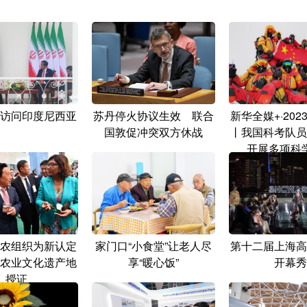
访问印度尼西亚
苏丹停火协议生效 联合
新华全媒+·20
国敦促冲突双方休战
丨我国科考队员
开展多项科
农组织为新认定
家门口“小食堂”让老人尽
第十二届上海高
农业文化遗产地
享“暖心饭”
开幕秀
授证