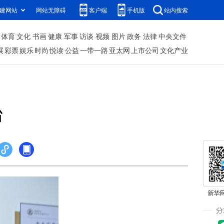
建网站
网站无障碍
客户端
手机版
站内搜索
体育
文化
书画
健康
军事
访谈
视频
图片
政务
法律
中央文件
展
彩票
娱乐
时尚
悦读
公益
一带一路
亚太网
上市公司
文化产业
台