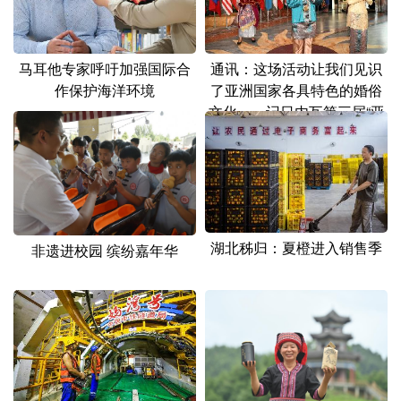
山东
河南
湖北
湖南
广东
广西
海南
重庆
马耳他专家呼吁加强国际合
通讯：这场活动让我们见识
四川
贵州
云南
西藏
作保护海洋环境
了亚洲国家各具特色的婚俗
文化——记日内瓦第三届“亚
陕西
甘肃
青海
宁夏
洲文化节”
新疆
内蒙古
黑龙江
多语种频道
湖北秭归：夏橙进入销售季
非遗进校园 缤纷嘉年华
English
Español
Français
عربى
Русский язык
日本語
한국어
Deutsch
Português