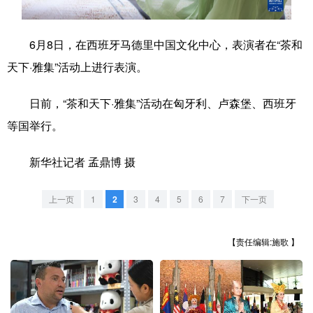
学术中国
乡村振兴
银龄
溯源中国
6月8日，在西班牙马德里中国文化中心，表演者在“茶和
城市
旅游
能源
会展
天下·雅集”活动上进行表演。
彩票
娱乐
时尚
悦读
日前，“茶和天下·雅集”活动在匈牙利、卢森堡、西班牙
公益
一带一路
亚太网
上市公司
等国举行。
文化产业
新华社记者 孟鼎博 摄
地方频道
上一页
1
2
3
4
5
6
7
下一页
北京
天津
河北
山西
【责任编辑:施歌 】
辽宁
吉林
上海
江苏
浙江
安徽
福建
江西