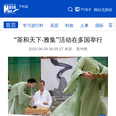
手机版
手机版
PC版本
网站无障碍
网站地图
首页
学习进行时
高层
时政
人事
国际
财
“茶和天下·雅集”活动在多国举行
学习进行时
高层
时政
人事
2023-06-09 09:35:27
来源： 新华网
国际
财经
网评
港澳
台湾
思客智库
全球连线
教育
科技
科创
量子
体育
文化
书画
健康
军事
访谈
视频
图片
政务
法律
中央文件
金融
汽车
食品
人居
信息化
数字经济