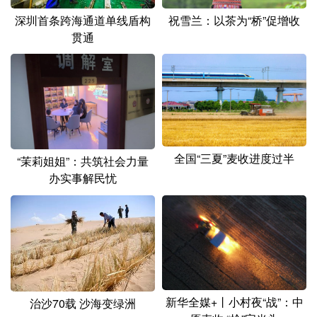
祝雪兰：以茶为“桥”促增收
深圳首条跨海通道单线盾构
贯通
全国“三夏”麦收进度过半
“茉莉姐姐”：共筑社会力量
办实事解民忧
新华全媒+丨小村夜“战”：中
治沙70载 沙海变绿洲