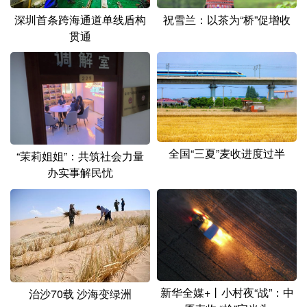
祝雪兰：以茶为“桥”促增收
深圳首条跨海通道单线盾构
贯通
全国“三夏”麦收进度过半
“茉莉姐姐”：共筑社会力量
办实事解民忧
新华全媒+丨小村夜“战”：中
治沙70载 沙海变绿洲