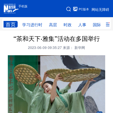
手机版
手机版
PC版本
网站无障碍
网站地图
首页
学习进行时
高层
时政
人事
国际
财
“茶和天下·雅集”活动在多国举行
学习进行时
高层
时政
人事
2023-06-09 09:35:27
来源： 新华网
国际
财经
网评
港澳
台湾
思客智库
全球连线
教育
科技
科创
量子
体育
文化
书画
健康
军事
访谈
视频
图片
政务
法律
中央文件
金融
汽车
食品
人居
信息化
数字经济