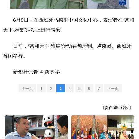
学术中国
乡村振兴
银龄
溯源中国
6月8日，在西班牙马德里中国文化中心，表演者在“茶和
城市
旅游
能源
会展
天下·雅集”活动上进行表演。
彩票
娱乐
时尚
悦读
日前，“茶和天下·雅集”活动在匈牙利、卢森堡、西班牙
公益
一带一路
亚太网
上市公司
等国举行。
文化产业
新华社记者 孟鼎博 摄
地方频道
上一页
1
2
3
4
5
6
7
下一页
北京
天津
河北
山西
【责任编辑:施歌 】
辽宁
吉林
上海
江苏
浙江
安徽
福建
江西