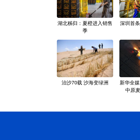
湖北秭归：夏橙进入销售
深圳首条
季
治沙70载 沙海变绿洲
新华全媒
中原麦