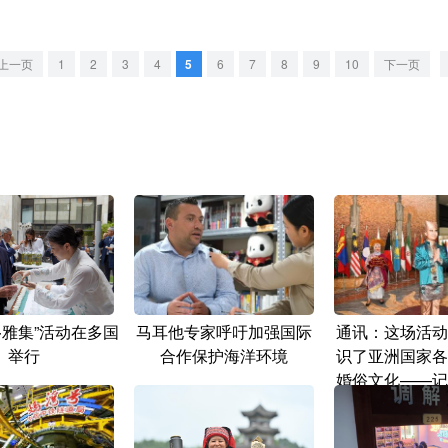
上一页
1
2
3
4
5
6
7
8
9
10
下一页
·雅集”活动在多国
马耳他专家呼吁加强国际
通讯：这场活动
举行
合作保护海洋环境
识了亚洲国家各
婚俗文化——记
三届“亚洲文