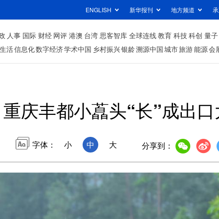
ENGLISH
新华报刊
地方频道
承
政
人事
国际
财经
网评
港澳
台湾
思客智库
全球连线
教育
科技
科创
量子
生活
信息化
数字经济
学术中国
乡村振兴
银龄
溯源中国
城市
旅游
能源
会
重庆丰都小藠头“长”成出口
字体：
小
中
大
分享到：