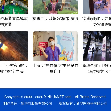
跨海通道单线盾
祝雪兰：以茶为“桥”促增收
“茉莉姐姐”：共
构贯通
办实事解
+丨小村夜“战”：
上海：“热血悟空”主题献血
新华全媒+丨数
收 “抢”字当头
屋启用
华传统文化“
Copyright © 2000 - 2026 XINHUANET.com All Rights Reserved.
制作单位：新华网股份有限公司 版权所有：新华网股份有限公司