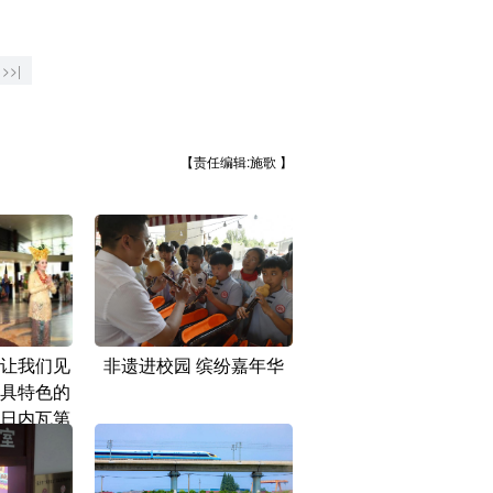
>>|
【责任编辑:施歌 】
让我们见
非遗进校园 缤纷嘉年华
具特色的
日内瓦第
化节”