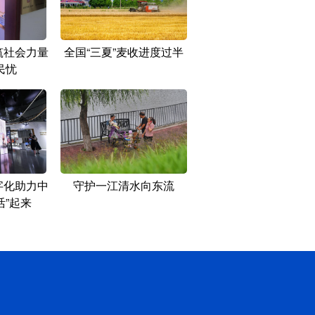
筑社会力量
全国“三夏”麦收进度过半
民忧
字化助力中
守护一江清水向东流
活”起来