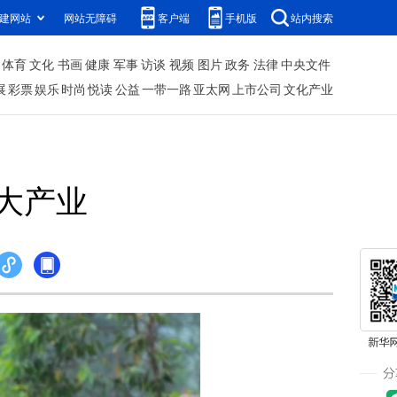
建网站
网站无障碍
客户端
手机版
站内搜索
体育
文化
书画
健康
军事
访谈
视频
图片
政务
法律
中央文件
展
彩票
娱乐
时尚
悦读
公益
一带一路
亚太网
上市公司
文化产业
大产业