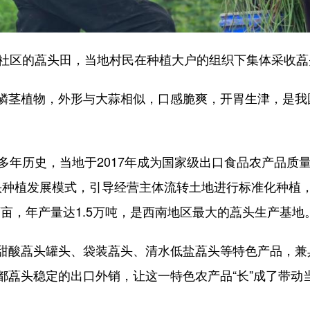
社区的藠头田，当地村民在种植大户的组织下集体采收藠
茎植物，外形与大蒜相似，口感脆爽，开胃生津，是我
年历史，当地于2017年成为国家级出口食品农产品质
藠头种植发展模式，引导经营主体流转土地进行标准化种植
万亩，年产量达1.5万吨，是西南地区最大的藠头生产基地
酸藠头罐头、袋装藠头、清水低盐藠头等特色产品，兼
都藠头稳定的出口外销，让这一特色农产品“长”成了带动