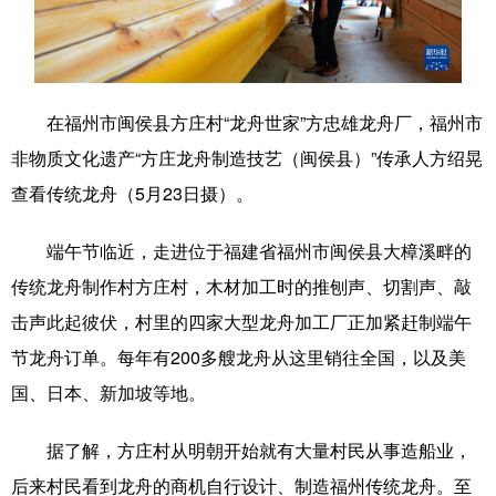
学术中国
乡村振兴
银龄
溯源中国
城市
旅游
能源
会展
在福州市闽侯县方庄村“龙舟世家”方忠雄龙舟厂，福州市
彩票
娱乐
时尚
悦读
非物质文化遗产“方庄龙舟制造技艺（闽侯县）”传承人方绍晃
公益
一带一路
亚太网
上市公司
查看传统龙舟（5月23日摄）。
文化产业
端午节临近，走进位于福建省福州市闽侯县大樟溪畔的
传统龙舟制作村方庄村，木材加工时的推刨声、切割声、敲
地方频道
击声此起彼伏，村里的四家大型龙舟加工厂正加紧赶制端午
节龙舟订单。每年有200多艘龙舟从这里销往全国，以及美
北京
天津
河北
山西
国、日本、新加坡等地。
辽宁
吉林
上海
江苏
据了解，方庄村从明朝开始就有大量村民从事造船业，
浙江
安徽
福建
江西
后来村民看到龙舟的商机自行设计、制造福州传统龙舟。至