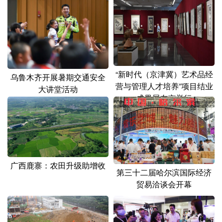
“新时代（京津冀）艺术品经
乌鲁木齐开展暑期交通安全
营与管理人才培养”项目结业
大讲堂活动
成果展在京举行
广西鹿寨：农田升级助增收
第三十二届哈尔滨国际经济
贸易洽谈会开幕