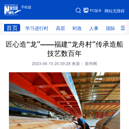
手机版
手机版
PC版本
网站无障碍
网站地图
首页
学习进行时
高层
时政
人事
国际
财
匠心造“龙”——福建“龙舟村”传承造船
学习进行时
高层
时政
人事
技艺数百年
国际
财经
网评
港澳
2023-06-15 20:39:28
来源： 新华网
台湾
思客智库
全球连线
教育
科技
科创
量子
体育
文化
书画
健康
军事
访谈
视频
图片
政务
法律
中央文件
金融
汽车
食品
人居
信息化
数字经济