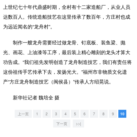
山东
河南
湖北
湖南
上世纪七十年代鼎盛时期，全村有十二家造船厂，从业人员
广东
广西
海南
重庆
达数百人。传统造船技艺在这里传承了数百年，方庄村也成
为远近闻名的“龙舟村”。
四川
贵州
云南
西藏
陕西
甘肃
青海
宁夏
制作一艘龙舟需要经过做龙骨、钉底板、装鱼梁、抛
光、画花、上油漆等工序，最后装上精心雕刻的龙头才算大
新疆
内蒙古
黑龙江
功告成。“我们祖先发明创造了龙舟制造技艺，我们有责任将
这份祖传手艺传承下去，发扬光大。”福州市非物质文化遗
多语种频道
产“方庄龙舟制造技艺（闽侯县）”传承人方绍晃说。
English
Español
Français
عربى
新华社记者 魏培全 摄
Русский язык
日本語
한국어
上一页
1
2
3
4
5
6
7
8
9
10
Deutsch
Português
下一页
>>|