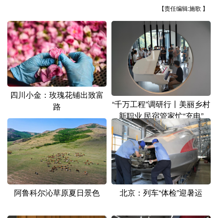
【责任编辑:施歌 】
四川小金：玫瑰花铺出致富
“千万工程”调研行丨美丽乡村
路
新职业 民宿管家忙“充电”
阿鲁科尔沁草原夏日景色
北京：列车“体检”迎暑运