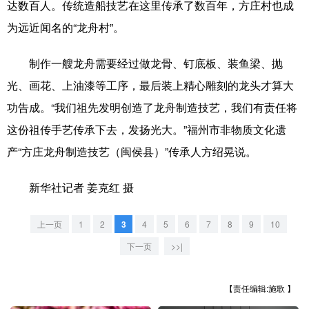
达数百人。传统造船技艺在这里传承了数百年，方庄村也成
山东
河南
湖北
湖南
为远近闻名的“龙舟村”。
广东
广西
海南
重庆
制作一艘龙舟需要经过做龙骨、钉底板、装鱼梁、抛
四川
贵州
云南
西藏
光、画花、上油漆等工序，最后装上精心雕刻的龙头才算大
陕西
甘肃
青海
宁夏
功告成。“我们祖先发明创造了龙舟制造技艺，我们有责任将
新疆
内蒙古
黑龙江
这份祖传手艺传承下去，发扬光大。”福州市非物质文化遗
产“方庄龙舟制造技艺（闽侯县）”传承人方绍晃说。
多语种频道
新华社记者 姜克红 摄
English
Español
Français
عربى
上一页
1
2
3
4
5
6
7
8
9
10
Русский язык
日本語
한국어
下一页
>>|
Deutsch
Português
【责任编辑:施歌 】