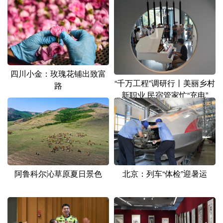
四川小金：玫瑰花铺出致富
“千万工程”调研行丨美丽乡村
路
新职业 民宿管家忙“充电”
阿鲁科尔沁草原夏日景色
北京：列车“体检”迎暑运