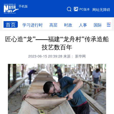
手机版
手机版
PC版本
网站无障碍
网站地图
首页
学习进行时
高层
时政
人事
国际
财
匠心造“龙”——福建“龙舟村”传承造船
学习进行时
高层
时政
人事
技艺数百年
国际
财经
网评
港澳
2023-06-15 20:39:28
来源： 新华网
台湾
思客智库
全球连线
教育
科技
科创
量子
体育
文化
书画
健康
军事
访谈
视频
图片
政务
法律
中央文件
金融
汽车
食品
人居
信息化
数字经济