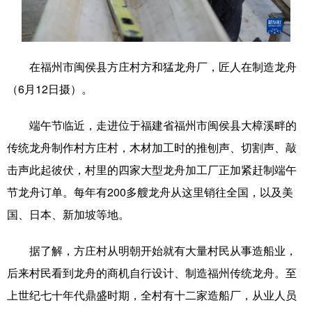
学术中国
乡村振兴
银龄
溯源中国
城市
旅游
能源
会展
在福州市闽侯县方庄村方和猛龙舟厂，匠人在制造龙舟
彩票
娱乐
时尚
悦读
（6月12日摄）。
公益
一带一路
亚太网
上市公司
端午节临近，走进位于福建省福州市闽侯县大樟溪畔的
文化产业
传统龙舟制作村方庄村，木材加工时的推刨声、切割声、敲
击声此起彼伏，村里的四家大型龙舟加工厂正加紧赶制端午
节龙舟订单。每年有200多艘龙舟从这里销往全国，以及美
地方频道
国、日本、新加坡等地。
北京
天津
河北
山西
据了解，方庄村从明朝开始就有大量村民从事造船业，
辽宁
吉林
上海
江苏
后来村民看到龙舟的商机自行设计、制造福州传统龙舟。至
浙江
安徽
福建
江西
上世纪七十年代鼎盛时期，全村有十二家造船厂，从业人员