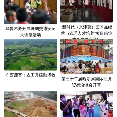
“新时代（京津冀）艺术品经
乌鲁木齐开展暑期交通安全
营与管理人才培养”项目结业
大讲堂活动
成果展在京举行
广西鹿寨：农田升级助增收
第三十二届哈尔滨国际经济
贸易洽谈会开幕