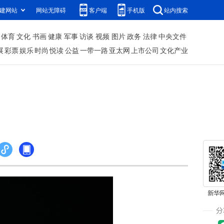
建网站
网站无障碍
客户端
手机版
站内搜索
体育
文化
书画
健康
军事
访谈
视频
图片
政务
法律
中央文件
展
彩票
娱乐
时尚
悦读
公益
一带一路
亚太网
上市公司
文化产业