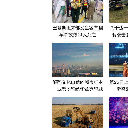
巴基斯坦东部发生客车翻
乌干达一
车事故致14人死亡
装袭击
解码文化自信的城市样本
第25届
丨成都：锦绣华章秀锦城
爵奖