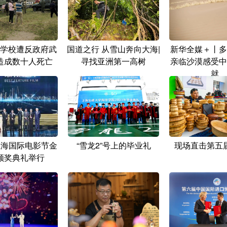
学校遭反政府武
国道之行 从雪山奔向大海|
新华全媒＋丨多
造成数十人死亡
寻找亚洲第一高树
亲临沙漠感受中
就
上海国际电影节金
“雪龙2”号上的毕业礼
现场直击第五
颁奖典礼举行