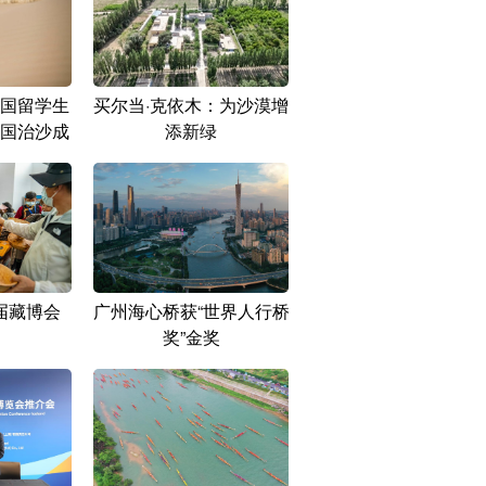
国留学生
买尔当·克依木：为沙漠增
国治沙成
添新绿
届藏博会
广州海心桥获“世界人行桥
奖”金奖