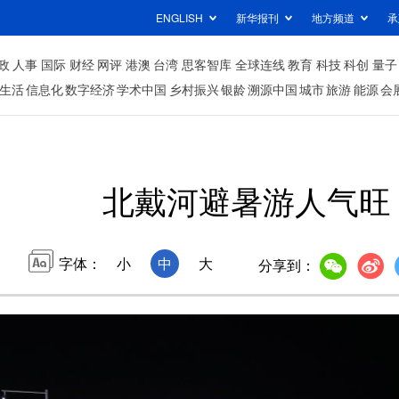
ENGLISH
新华报刊
地方频道
承
政
人事
国际
财经
网评
港澳
台湾
思客智库
全球连线
教育
科技
科创
量子
生活
信息化
数字经济
学术中国
乡村振兴
银龄
溯源中国
城市
旅游
能源
会
北戴河避暑游人气旺
字体：
小
中
大
分享到：