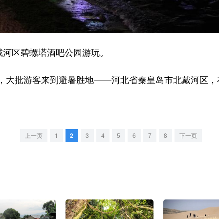
戴河区碧螺塔酒吧公园游玩。
大批游客来到避暑胜地——河北省秦皇岛市北戴河区，
上一页
1
2
3
4
5
6
7
8
下一页