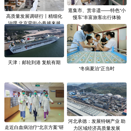
逛集市、赏非遗——特色“小
高质量发展调研行丨精细化
慢车”丰富旅客出行体验
治理 北京背街小巷越来越
有“范儿”
天津：邮轮到港 复航有期
“冬病夏治”正当时
河北承德：发展特钢产业 助
走近白血病治疗“北京方案”研
力区域经济高质量发展