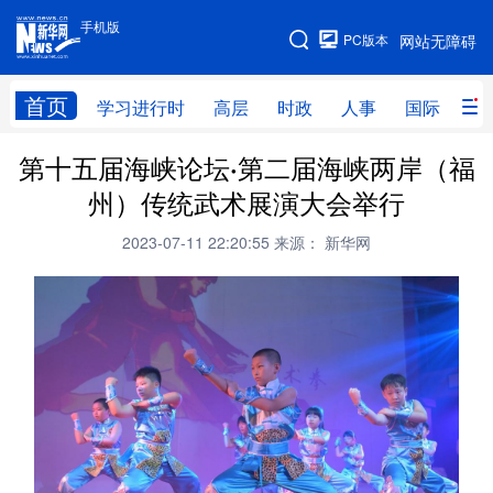
手机版
手机版
PC版本
网站无障碍
网站地图
首页
学习进行时
高层
时政
人事
国际
财
第十五届海峡论坛·第二届海峡两岸（福
学习进行时
高层
时政
人事
州）传统武术展演大会举行
国际
财经
网评
港澳
2023-07-11 22:20:55
来源： 新华网
台湾
思客智库
全球连线
教育
科技
科创
量子
体育
文化
书画
健康
军事
访谈
视频
图片
政务
法律
中央文件
金融
汽车
食品
人居
信息化
数字经济