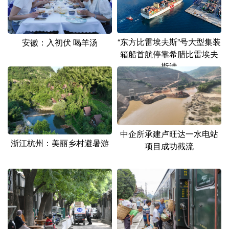
山东
河南
湖北
湖南
广东
广西
海南
重庆
“东方比雷埃夫斯”号大型集装
安徽：入初伏 喝羊汤
四川
贵州
云南
西藏
箱船首航停靠希腊比雷埃夫
斯港
陕西
甘肃
青海
宁夏
新疆
内蒙古
黑龙江
多语种频道
中企所承建卢旺达一水电站
浙江杭州：美丽乡村避暑游
项目成功截流
English
Español
Français
عربى
Русский язык
日本語
한국어
Deutsch
Português