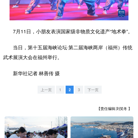
学术中国
乡村振兴
银龄
溯源中国
城市
旅游
能源
会展
7月11日，小朋友表演国家级非物质文化遗产“地术拳”。
彩票
娱乐
时尚
悦读
当日，第十五届海峡论坛·第二届海峡两岸（福州）传统
公益
一带一路
亚太网
上市公司
武术展演大会在福州举行。
文化产业
新华社记者 林善传 摄
地方频道
上一页
1
2
3
下一页
北京
天津
河北
山西
【责任编辑:刘笑冬 】
辽宁
吉林
上海
江苏
浙江
安徽
福建
江西