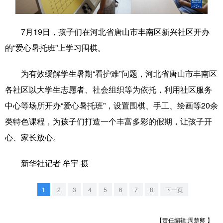
学术中国
乡村振兴
银龄
溯源中国
7月19日，孩子们在河北省唐山市丰南区新兴社区开办
城市
旅游
能源
会展
的“爱心暑托班”上学习围棋。
彩票
娱乐
时尚
悦读
为有效缓解学生暑期“看护难”问题，河北省唐山市丰南区
公益
一带一路
亚太网
上市公司
各社区以大学生志愿者、社会组织等为依托，利用社区服务
文化产业
中心等场所开办“爱心暑托班”，设置围棋、手工、绘画等20余
类特色课程，为孩子们打造一个丰富多彩的假期，让孩子开
心、家长放心。
地方频道
新华社记者 牟宇 摄
北京
天津
河北
山西
辽宁
吉林
上海
江苏
1
2
3
4
5
6
7
8
下一页
浙江
安徽
福建
江西
【责任编辑:周楚卿 】