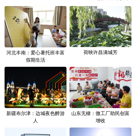
山东
河南
湖北
湖南
广东
广西
海南
重庆
四川
贵州
云南
西藏
陕西
甘肃
青海
宁夏
荷映许昌满城芳
河北丰南：爱心暑托班丰富
新疆
内蒙古
黑龙江
假期生活
多语种频道
English
Español
Français
عربى
Русский язык
日本語
한국어
新疆布尔津：边城夜色醉游
山东无棣：微工厂助民创富
Deutsch
Português
人
增收