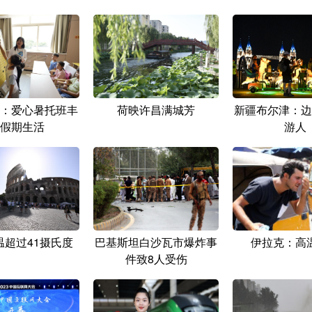
：爱心暑托班丰
荷映许昌满城芳
新疆布尔津：边
假期生活
游人
温超过41摄氏度
巴基斯坦白沙瓦市爆炸事
伊拉克：高
件致8人受伤