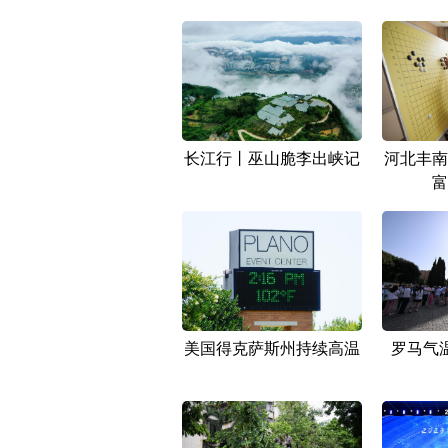
长江行丨巫山脆李出峡记
河北丰南
富
美国得克萨斯州持续高温
罗马气