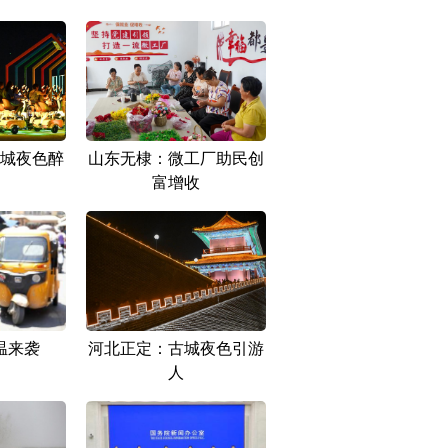
城夜色醉
山东无棣：微工厂助民创
富增收
温来袭
河北正定：古城夜色引游
人