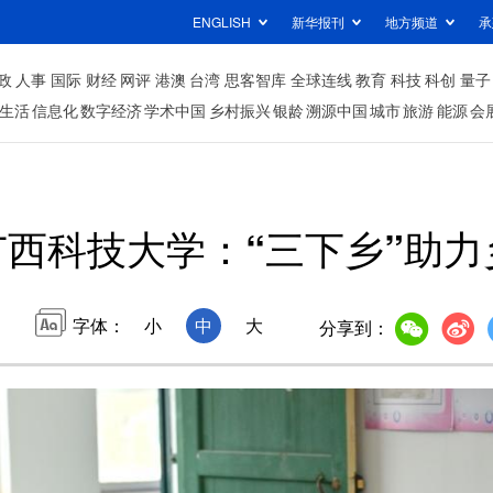
ENGLISH
新华报刊
地方频道
承
政
人事
国际
财经
网评
港澳
台湾
思客智库
全球连线
教育
科技
科创
量子
生活
信息化
数字经济
学术中国
乡村振兴
银龄
溯源中国
城市
旅游
能源
会
广西科技大学：“三下乡”助力
字体：
小
中
大
分享到：