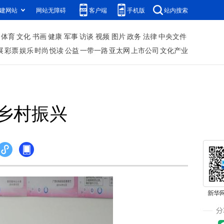
建网站
网站无障碍
客户端
手机版
站内搜索
体育
文化
书画
健康
军事
访谈
视频
图片
政务
法律
中央文件
展
彩票
娱乐
时尚
悦读
公益
一带一路
亚太网
上市公司
文化产业
乡村振兴