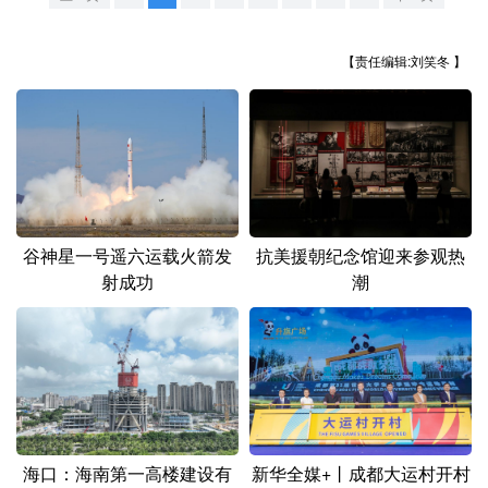
山东
河南
湖北
湖南
广东
广西
海南
重庆
【责任编辑:刘笑冬 】
四川
贵州
云南
西藏
陕西
甘肃
青海
宁夏
新疆
内蒙古
黑龙江
谷神星一号遥六运载火箭发
抗美援朝纪念馆迎来参观热
多语种频道
射成功
潮
English
Español
Français
عربى
Русский язык
日本語
한국어
Deutsch
Português
海口：海南第一高楼建设有
新华全媒+丨成都大运村开村