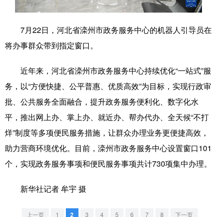
学术中国
乡村振兴
银龄
溯源中国
7月22日，河北省滦州市政务服务中心的机器人引导员在
城市
旅游
能源
会展
将办事群众带到指定窗口。
彩票
娱乐
时尚
悦读
近年来，河北省滦州市政务服务中心持续优化“一站式”服
公益
一带一路
亚太网
上市公司
务，以“方便快捷、公平普惠、优质高效”为目标，实现行政审
文化产业
批、公共服务全面融合，提升政务服务便利化、数字化水
平，推出网上办、掌上办、就近办、帮办代办、全天候“不打
烊”制度等多项便民服务措施，让群众办理业务更便捷高效，
地方频道
助力营商环境优化。目前，滦州市政务服务中心设置窗口101
北京
天津
河北
山西
个，实现政务服务事项和便民服务事项共计730项集中办理。
辽宁
吉林
上海
江苏
新华社记者 牟宇 摄
浙江
安徽
福建
江西
上一页
1
2
3
4
5
6
7
8
下一页