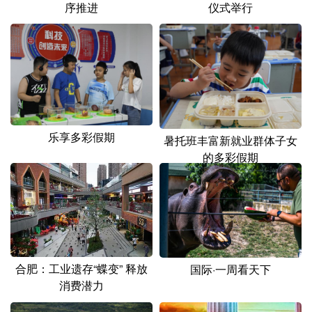
序推进
仪式举行
乐享多彩假期
暑托班丰富新就业群体子女
的多彩假期
合肥：工业遗存“蝶变” 释放
国际·一周看天下
消费潜力