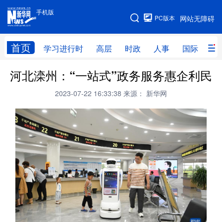
手机版
手机版
PC版本
网站无障碍
网站地图
首页
学习进行时
高层
时政
人事
国际
财
河北滦州：“一站式”政务服务惠企利民
学习进行时
高层
时政
人事
2023-07-22 16:33:38
来源： 新华网
国际
财经
网评
港澳
台湾
思客智库
全球连线
教育
科技
科创
量子
体育
文化
书画
健康
军事
访谈
视频
图片
政务
法律
中央文件
金融
汽车
食品
人居
信息化
数字经济