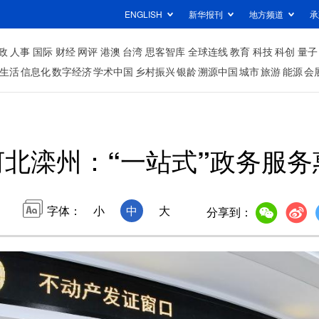
ENGLISH
新华报刊
地方频道
承
政
人事
国际
财经
网评
港澳
台湾
思客智库
全球连线
教育
科技
科创
量子
生活
信息化
数字经济
学术中国
乡村振兴
银龄
溯源中国
城市
旅游
能源
会
河北滦州：“一站式”政务服务
字体：
小
中
大
分享到：