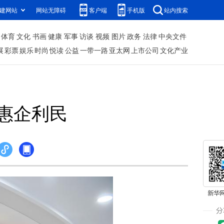
建网站
网站无障碍
客户端
手机版
站内搜索
体育
文化
书画
健康
军事
访谈
视频
图片
政务
法律
中央文件
展
彩票
娱乐
时尚
悦读
公益
一带一路
亚太网
上市公司
文化产业
惠企利民