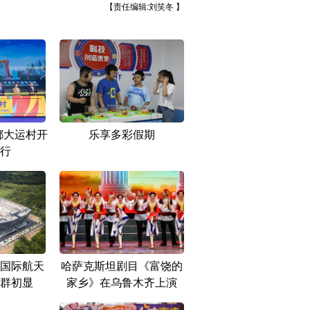
【责任编辑:刘笑冬 】
都大运村开
乐享多彩假期
行
国际航天
哈萨克斯坦剧目《富饶的
群初显
家乡》在乌鲁木齐上演