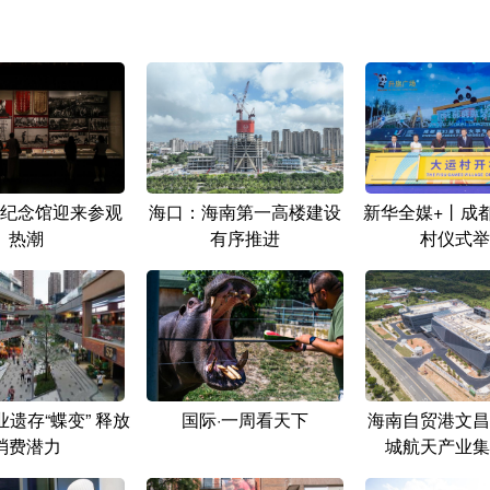
纪念馆迎来参观
海口：海南第一高楼建设
新华全媒+丨成
热潮
有序推进
村仪式举
遗存“蝶变” 释放
国际·一周看天下
海南自贸港文昌
消费潜力
城航天产业集